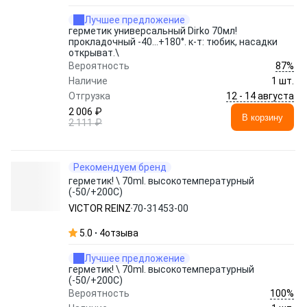
Лучшее предложение
герметик универсальный Dirko 70мл!
прокладочный -40...+180°. к-т: тюбик, насадки
открыват.\
87%
Вероятность
Наличие
1 шт.
12 - 14 августа
Отгрузка
2 006 ₽
В корзину
2 111 ₽
Рекомендуем бренд
герметик! \ 70ml. высокотемпературный
(-50/+200C)
VICTOR REINZ
70-31453-00
5.0
4
отзыва
Лучшее предложение
герметик! \ 70ml. высокотемпературный
(-50/+200C)
100%
Вероятность