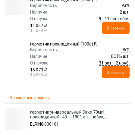
93%
Вероятность
Наличие
2 шт.
9 - 11 сентября
Отгрузка
11 057 ₽
В корзину
11 639 ₽
герметик прокладочный (100g) !\
95%
Вероятность
Наличие
ЕСТЬ шт.
31 окт. - 2 нояб.
Отгрузка
15 073 ₽
В корзину
15 866 ₽
Возможные замены
герметик универсальный Dirko 70мл!
прокладочный -40...+180°. к-т: тюбик,
насадки открыват.\
ELRING
036161