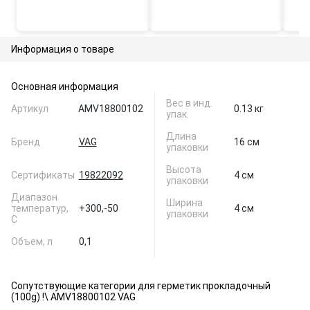
Информация о товаре
Основная информация
Вес в инд.
Артикул
AMV18800102
0.13 кг
упак.
Длина
Бренд
VAG
16 см
упаковки
Высота
Сертификаты
19822092
4 см
упаковки
Диапазон
Ширина
температур,
+300,
-50
4 см
упаковки
C
Объем, л
0,1
Сопутствующие категории для герметик прокладочный
(100g) !\ AMV18800102 VAG