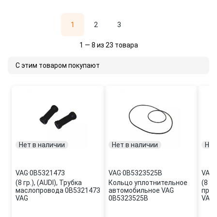
1
2
3
1 — 8 из 23 товара
С этим товаром покупают
Нет в наличии
Нет в наличии
Нет
VAG
·
0B5321473
VAG
·
0B5323525B
VAG
·
(8 гр.), (AUDI), Трубка
Кольцо уплотнительное
(8 гр
маслопровода 0B5321473
автомобильное VAG
пров
VAG
0B5323525B
VAG