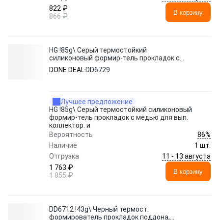
822 ₽
В корзину
866 ₽
HG !85g\ Серый термостойкий
силиконовый формир-тель прокладок с
медью для вып. коллектор. и
DONE DEAL
DD6729
Лучшее предложение
HG !85g\ Серый термостойкий силиконовый
формир-тель прокладок с медью для вып.
коллектор. и
86%
Вероятность
Наличие
1 шт.
11 - 13 августа
Отгрузка
1 763 ₽
В корзину
1 855 ₽
DD6712 !43g\ Черный термост.
формирователь прокладок поддона,