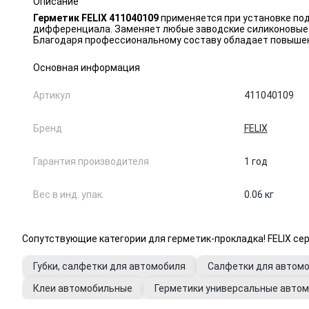
Описание
Герметик FELIX 411040109
применяется при установке под
дифференциала. Заменяет любые заводские силиконовые 
Благодаря профессиональному составу обладает повышен
Основная информация
Артикул
411040109
Бренд
FELIX
Гарантия производителя
1 год
Вес в инд. упак.
0.06 кг
Сопутствующие категории для герметик-прокладка! FELIX се
Губки, салфетки для автомобиля
Салфетки для автом
Клеи автомобильные
Герметики универсальные авто