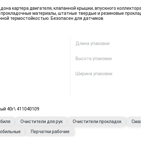
дона картера двигателя, клапанной крышки, впускного коллектора
прокладочные материалы, штатные твердые и резиновые прокла
ной термостойкостью. Безопасен для датчиков.
Длина упаковки
Высота упаковки
Ширина упаковки
рый 40г\ 411040109
обиля
Очистители для рук
Очистители прокладок
Сма
мобильные
Перчатки рабочие