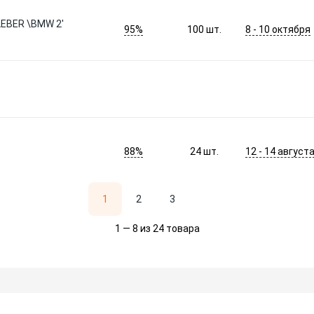
KLEBER \BMW 2'
95%
8 - 10 октября
100
шт.
88%
12 - 14 август
24
шт.
1
2
3
1 — 8 из 24 товара