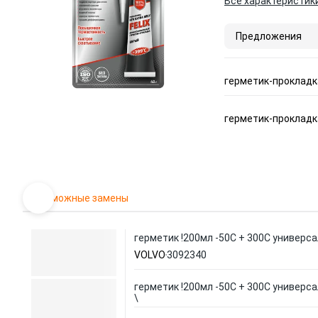
Все характеристик
Предложения
герметик-прокладка
герметик-прокладка
Возможные замены
герметик !200мл -50C + 300С универса
VOLVO
3092340
герметик !200мл -50C + 300С универс
\