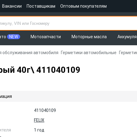
Вакансии
Поставщикам
Оптовым покупателям
вто
NEW
Мотозапчасти
Моторные масла
Аккумул
я обслуживания автомобиля
Герметики автомобильные
Гермети
рый 40г\ 411040109
мация
411040109
FELIX
ителя
1 год