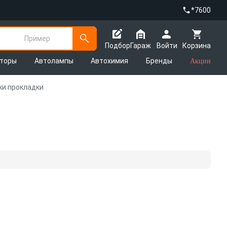
*7600
Пример
Подбор
Гараж
Войти
Корзина
яторы
Автолампы
Автохимия
Бренды
Акции
ки прокладки