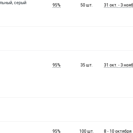
альный, серый
95%
31 окт. - 3 нояб
50
шт.
95%
31 окт. - 3 нояб
35
шт.
95%
8 - 10 октября
100
шт.