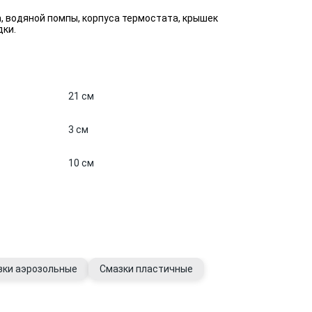
, водяной помпы, корпуса термостата, крышек
дки.
21 см
3 см
10 см
зки аэрозольные
Смазки пластичные