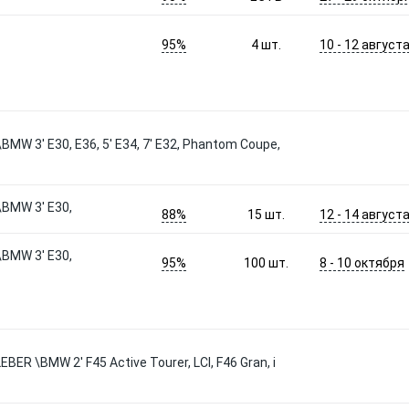
95%
10 - 12 август
4
шт.
\BMW 3' E30, E36, 5' E34, 7' E32, Phantom Coupe,
\BMW 3' E30,
88%
12 - 14 август
15
шт.
\BMW 3' E30,
95%
8 - 10 октября
100
шт.
EBER \BMW 2' F45 Active Tourer, LCI, F46 Gran, i