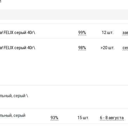
и
99%
за
! FELIX серый 40г\
12
шт.
98%
се
! FELIX серый 40г\
>20
шт.
льный, серый \
альный, серый
93%
6 - 8 августа
15
шт.