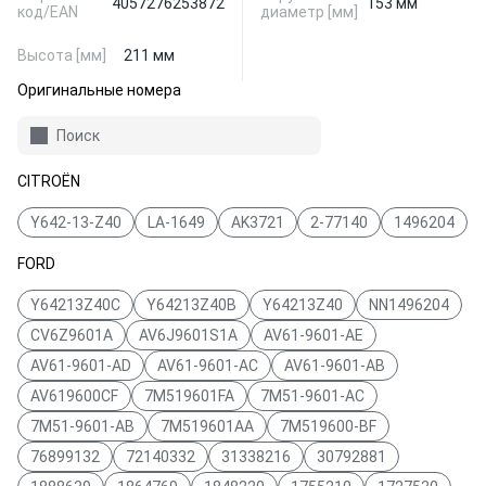
4057276253872
153 мм
код/EAN
диаметр [мм]
Высота [мм]
211 мм
Оригинальные номера
Поиск
CITROËN
Y642-13-Z40
LA-1649
AK3721
2-77140
1496204
FORD
Y64213Z40C
Y64213Z40B
Y64213Z40
NN1496204
CV6Z9601A
AV6J9601S1A
AV61-9601-AE
AV61-9601-AD
AV61-9601-AC
AV61-9601-AB
AV619600CF
7M519601FA
7M51-9601-AC
7M51-9601-AB
7M519601AA
7M519600-BF
76899132
72140332
31338216
30792881