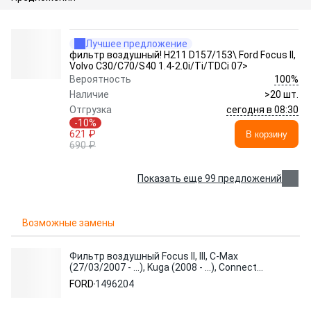
Лучшее предложение
фильтр воздушный! H211 D157/153\ Ford Focus II,
Volvo C30/C70/S40 1.4-2.0i/Ti/TDCi 07>
100%
Вероятность
Наличие
>20 шт.
сегодня в 08:30
Отгрузка
-10%
621 ₽
В корзину
690 ₽
Показать еще 99 предложений
Возможные замены
Фильтр воздушный Focus II, III, C-Max
(27/03/2007 - ...), Kuga (2008 - ...), Connect
(2013 -
FORD
1496204