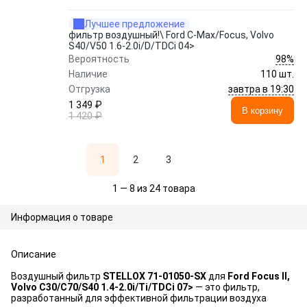
Лучшее предложение
фильтр воздушный!\ Ford C-Max/Focus, Volvo
S40/V50 1.6-2.0i/D/TDCi 04>
98%
Вероятность
Наличие
110 шт.
завтра в 19:30
Отгрузка
1 349 ₽
В корзину
1 420 ₽
1
2
3
1 — 8 из 24 товара
Информация о товаре
Описание
Воздушный фильтр
STELLOX 71-01050-SX
для
Ford Focus II,
Volvo C30/C70/S40 1.4-2.0i/Ti/TDCi 07>
— это фильтр,
разработанный для эффективной фильтрации воздуха