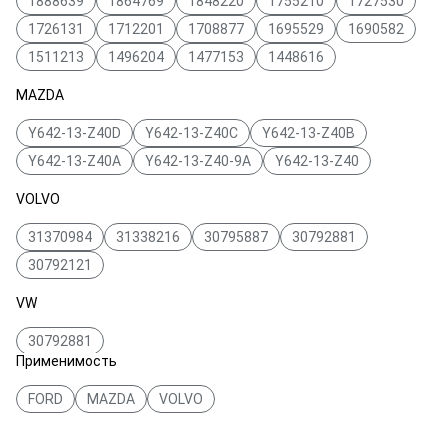
1888639
1864769
1848220
1755210
1727530
1726131
1712201
1708877
1695529
1690582
1511213
1496204
1477153
1448616
MAZDA
Y642-13-Z40D
Y642-13-Z40C
Y642-13-Z40B
Y642-13-Z40A
Y642-13-Z40-9A
Y642-13-Z40
VOLVO
31370984
31338216
30795887
30792881
30792121
VW
30792881
Применимость
MÜLLER MITTELTAL
FORD
MAZDA
VOLVO
PA3214