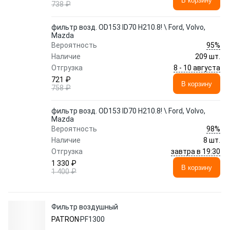
В корзину
738 ₽
фильтр возд. OD153 ID70 H210.8! \ Ford, Volvo,
Mazda
95%
Вероятность
Наличие
209 шт.
8 - 10 августа
Отгрузка
721 ₽
В корзину
758 ₽
фильтр возд. OD153 ID70 H210.8! \ Ford, Volvo,
Mazda
98%
Вероятность
Наличие
8 шт.
завтра в 19:30
Отгрузка
1 330 ₽
В корзину
1 400 ₽
Фильтр воздушный
PATRON
PF1300