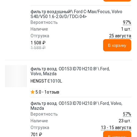
фильтр воздушный!\ Ford C-Max/Focus, Volvo
S40/V50 1.6-2.0i/D/TDCi 04>
97%
Вероятность
Наличие
1 шт.
25 августа
Отгрузка
1 508 ₽
В корзину
1 588 ₽
фильтр возд. OD153 ID70 H210.8! \ Ford,
Volvo, Mazda
HENGST
E1010L
5.0
1
отзыв
фильтр возд. OD153 ID70 H210.8! \ Ford, Volvo,
Mazda
57%
Вероятность
Наличие
23 шт.
13 - 15 августа
Отгрузка
701 ₽