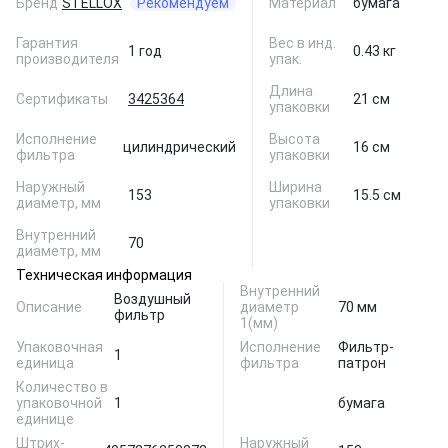
Бренд
STELLOX
Рекомендуем
Материал
бумага
Гарантия
Вес в инд.
1 год
0.43 кг
производителя
упак.
Длина
Сертификаты
3425364
21 см
упаковки
Исполнение
Высота
цилиндрический
16 см
фильтра
упаковки
Наружный
Ширина
153
15.5 см
диаметр, мм
упаковки
Внутренний
70
диаметр, мм
Техническая информация
Внутренний
Воздушный
Описание
диаметр
70 мм
фильтр
1(мм)
Упаковочная
Исполнение
Фильтр-
1
единица
фильтра
патрон
Количество в
упаковочной
1
бумага
единице
Штрих-
Наружный