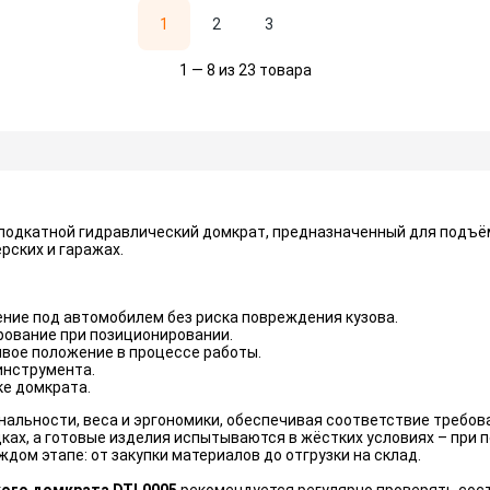
1
2
3
1 — 8 из 23 товара
подкатной гидравлический домкрат, предназначенный для подъё
рских и гаражах.
ние под автомобилем без риска повреждения кузова.
рование при позиционировании.
вое положение в процессе работы.
инструмента.
ке домкрата.
нальности, веса и эргономики, обеспечивая соответствие требо
х, а готовые изделия испытываются в жёстких условиях – при 
дом этапе: от закупки материалов до отгрузки на склад.