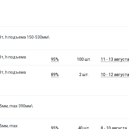
3т, h подъема 150-530мм\
3т, h подъема
95%
11 - 13 август
100
шт.
3т, h подъема
89%
10 - 12 август
2
шт.
35мм, max 390мм\
35мм, max
95%
8 - 10 августа
40
шт.