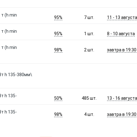
т (h min
95%
11 - 13 август
7
шт.
т (h min
95%
8 - 10 августа
1
шт.
т (h min
98%
завтра в 19:30
2
шт.
3т h 135-380мм\
т h 135-
50%
13 - 16 август
485
шт.
т h 135-
98%
завтра в 19:30
4
шт.