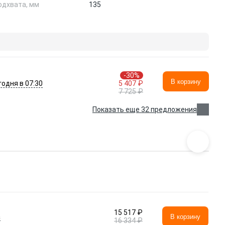
одхвата, мм
135
-30%
В корзину
годня в 07:30
5 407 ₽
7 725 ₽
Показать еще 32 предложения
15 517 ₽
а
В корзину
16 334 ₽