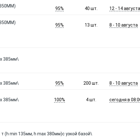
350ММ)
95%
12 - 14 август
40
шт.
350ММ)
95%
8 - 10 августа
13
шт.
ax 385мм\
95%
8 - 10 августа
ax 385мм\
200
шт.
100%
сегодня в 08:0
ax 385мм\
4
шт.
т (h min 135мм, h max 380мм)с узкой базой\