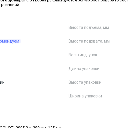
кого домкрата DTL0005
рекомендуется регулярно проверять сос
грязнений.
Высота подъема, мм
омендуем
Высота подхвата, мм
Вес в инд. упак.
Длина упаковки
ий
Высота упаковки
Ширина упаковки