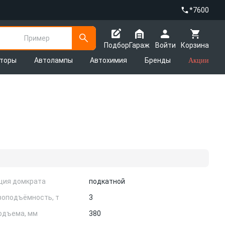
*7600
Пример
Подбор
Гараж
Войти
Корзина
яторы
Автолампы
Автохимия
Бренды
Акции
ция домкрата
подкатной
узоподъёмность, т
3
одъема, мм
380