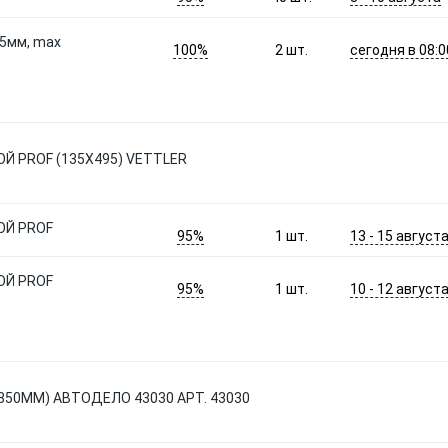
35мм, max
100%
сегодня в 08:0
2
шт.
Й PROF (135X495) VETTLER
ОЙ PROF
95%
13 - 15 август
1
шт.
ОЙ PROF
95%
10 - 12 август
1
шт.
50ММ) АВТОДЕЛО 43030 АРТ. 43030