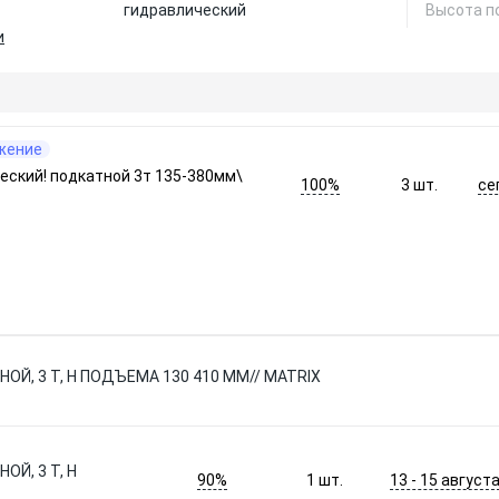
гидравлический
Высота п
и
жение
еский! подкатной 3т 135-380мм\
100%
се
3
шт.
, 3 Т, H ПОДЪЕМА 130 410 ММ// MATRIX
Й, 3 Т, H
90%
13 - 15 август
1
шт.