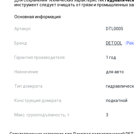
Для сохранения технических характеристик
гидравличес
инструмент следует очищать от грязи и промышленных за
Основная информация
Артикул
DTL0005
Бренд
DETOOL
Рек
Гарантия производителя
1 год
Назначение
для авто
Тип домкрата
гидравлическ
Конструкция домкрата
подкатной
Макс. грузоподъёмность, т
3