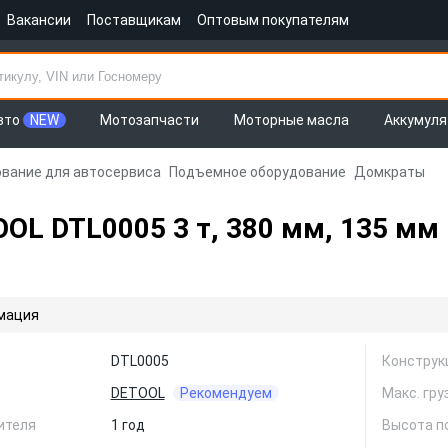
Вакансии
Поставщикам
Оптовым покупателям
вто
NEW
Мотозапчасти
Моторные масла
Аккумул
вание для автосервиса
Подъемное оборудование
Домкраты
OL DTL0005 3 т, 380 мм, 135 мм
мация
DTL0005
Конструк
DETOOL
Рекомендуем
Макс. гр
ителя
1 год
Высота п