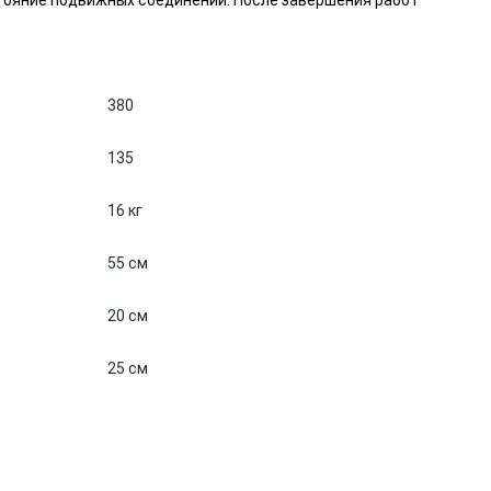
тояние подвижных соединений. После завершения работ
380
135
16 кг
55 см
20 см
25 см