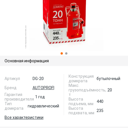
Основная информация
Конструкция
Артикул
DG-20
бутылочный
домкрата
Макс.
Бренд
AUTOPROFI
грузоподъёмность,
20
Гарантия
т
1 год
производителя
Высота
440
Тип
подъема, мм
гидравлический
домкрата
Высота
235
подхвата, мм
Все характеристики