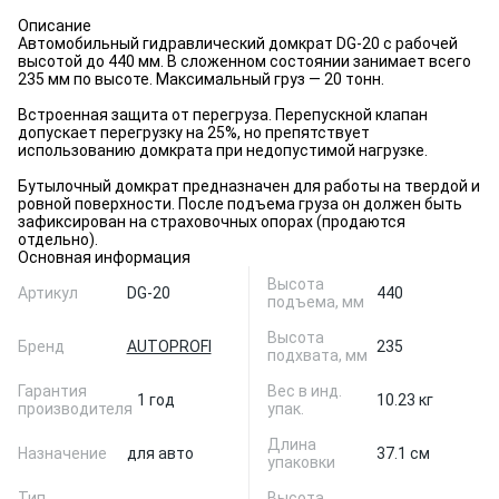
Описание
Автомобильный гидравлический домкрат DG-20 с рабочей
высотой до 440 мм. В сложенном состоянии занимает всего
235 мм по высоте. Максимальный груз — 20 тонн.
Встроенная защита от перегруза. Перепускной клапан
допускает перегрузку на 25%, но препятствует
использованию домкрата при недопустимой нагрузке.
Бутылочный домкрат предназначен для работы на твердой и
ровной поверхности. После подъема груза он должен быть
зафиксирован на страховочных опорах (продаются
отдельно).
Основная информация
Высота
Артикул
DG-20
440
подъема, мм
Высота
Бренд
AUTOPROFI
235
подхвата, мм
Гарантия
Вес в инд.
1 год
10.23 кг
производителя
упак.
Длина
Назначение
для авто
37.1 см
упаковки
Тип
Высота