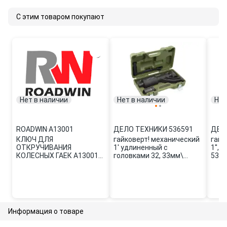
С этим товаром покупают
Нет в наличии
Нет в наличии
Нет
ROADWIN
·
A13001
ДЕЛО ТЕХНИКИ
·
536591
ДЕЛ
КЛЮЧ ДЛЯ
гайковерт! механический
гайк
ОТКРУЧИВАНИЯ
1' удлиненный с
1'',
КОЛЕСНЫХ ГАЕК A13001
головками 32, 33мм\
536
ROADWIN
536591 ДЕЛО ТЕХНИКИ
Информация о товаре