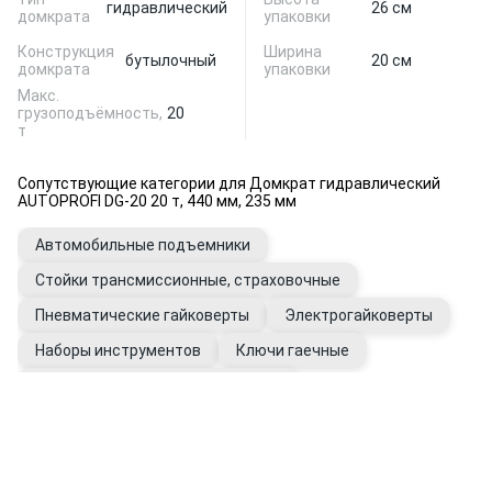
гидравлический
26 см
домкрата
упаковки
Конструкция
Ширина
бутылочный
20 см
домкрата
упаковки
Макс.
грузоподъёмность,
20
т
Сопутствующие категории для Домкрат гидравлический
AUTOPROFI DG-20 20 т, 440 мм, 235 мм
Автомобильные подъемники
Стойки трансмиссионные, страховочные
Пневматические гайковерты
Электрогайковерты
Наборы инструментов
Ключи гаечные
Инструмент динамометрический
Перчатки хозяйственные
Манометры для шин
Упоры противооткатные
Очистители для рук