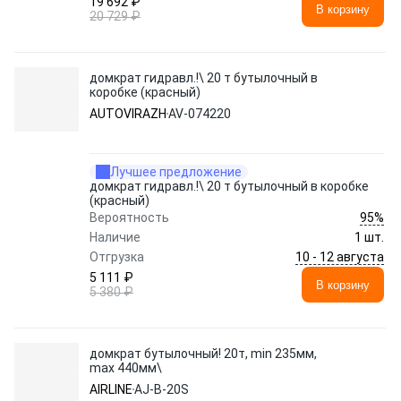
19 692 ₽
В корзину
20 729 ₽
домкрат гидравл.!\ 20 т бутылочный в
коробке (красный)
AUTOVIRAZH
AV-074220
Лучшее предложение
домкрат гидравл.!\ 20 т бутылочный в коробке
(красный)
95%
Вероятность
Наличие
1 шт.
10 - 12 августа
Отгрузка
5 111 ₽
В корзину
5 380 ₽
домкрат бутылочный! 20т, min 235мм,
max 440мм\
AIRLINE
AJ-B-20S