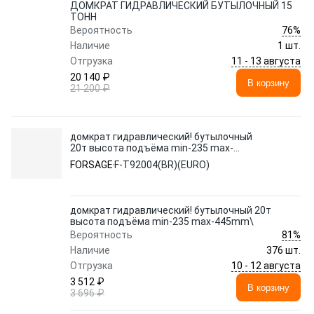
ДОМКРАТ ГИДРАВЛИЧЕСКИЙ БУТЫЛОЧНЫЙ 15
ТОНН
76%
Вероятность
Наличие
1 шт.
11 - 13 августа
Отгрузка
20 140 ₽
В корзину
21 200 ₽
домкрат гидравлический! бутылочный
20т высота подъёма min-235 max-
445mm\
FORSAGE
F-T92004(BR)(EURO)
домкрат гидравлический! бутылочный 20т
высота подъёма min-235 max-445mm\
81%
Вероятность
Наличие
376 шт.
10 - 12 августа
Отгрузка
3 512 ₽
В корзину
3 696 ₽