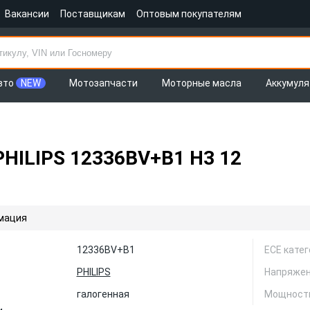
Вакансии
Поставщикам
Оптовым покупателям
вто
NEW
Мотозапчасти
Моторные масла
Аккумул
PHILIPS 12336BV+B1 H3 12
мация
12336BV+B1
ЕСЕ кате
PHILIPS
Напряжен
галогенная
Мощность