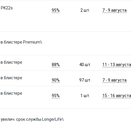
W PK22s
95%
7 - 9 августа
2
шт.
я в блистере Premium\
 в блистере
88%
11 - 13 август
40
шт.
 в блистере
90%
7 - 9 августа
97
шт.
 в блистере
95%
15 - 16 август
1
шт.
 увелич. срок службы LongerLife\