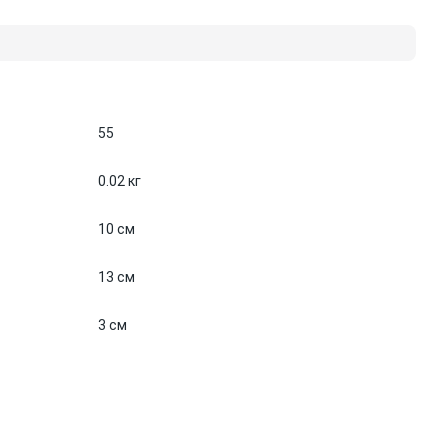
55
0.02 кг
10 см
13 см
3 см