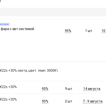
и
жение
 фара с авт системой
95%
10
1
шт.
K22s +30% света, цвет. темп. 3000К\
PK22s +30%
95%
14 августа
9
шт.
PK22s +30%
95%
7 - 9 августа
2
шт.