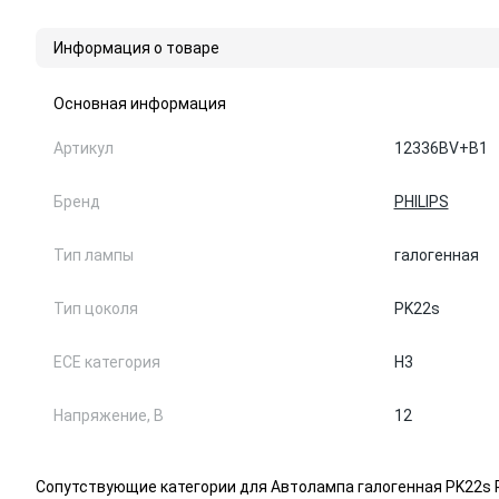
Информация о товаре
Основная информация
Артикул
12336BV+B1
Бренд
PHILIPS
Тип лампы
галогенная
Тип цоколя
PK22s
ЕСЕ категория
H3
Напряжение, В
12
Сопутствующие категории для Автолампа галогенная PK22s 