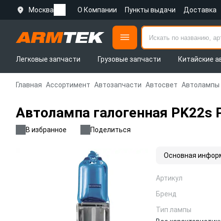
Москва
О Компании
Пункты выдачи
Доставка
Легковые запчасти
Грузовые запчасти
Китайские а
Главная
Ассортимент
Автозапчасти
Автосвет
Автолампы
Автолампа галогенная PK22s 
В избранное
Поделиться
Основная инфор
Артикул
Бренд
Тип лампы