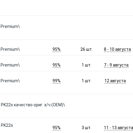
я Premium\
95%
8 - 10 августа
я Premium\
26
шт.
95%
7 - 9 августа
я Premium\
1
шт.
99%
12 августа
я Premium\
1
шт.
W PK22s качество ориг. з/ч (ОЕМ)\
W PK22s
95%
11 - 13 август
3
шт.