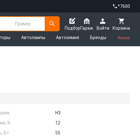
*7600
Пример
Подбор
Гараж
Войти
Корзина
яторы
Автолампы
Автохимия
Бренды
Акции
гория
H3
ие, В
12
, Вт
55