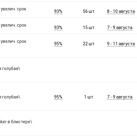
 увелич. срок
93%
8 - 10 августа
56
шт.
 увелич. срок
93%
7 - 9 августа
15
шт.
 увелич. срок
95%
9 - 11 августа
22
шт.
я голубая\
95%
7 - 9 августа
я голубая\
1
шт.
aker в блистере\