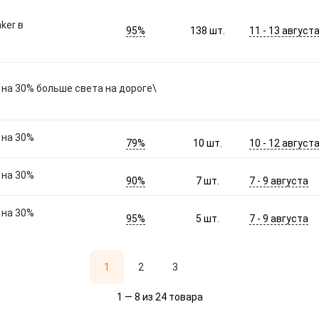
ker в
95%
11 - 13 август
138
шт.
 на 30% больше света на дороге\
 на 30%
79%
10 - 12 август
10
шт.
 на 30%
90%
7 - 9 августа
7
шт.
 на 30%
95%
7 - 9 августа
5
шт.
1
2
3
1 — 8 из 24 товара