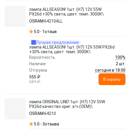
лампа ALLSEASON! 1шт. (H7) 12V 55W
PX26d +30% света, цвет. темп. 3000К\
OSRAM
64210ALL
5.0
1
отзыв
Лучшее предложение
лампа ALLSEASON! 1шт. (H7) 12V 55W PX26d
+30% света, цвет. темп. 3000К\
100%
Вероятность
Наличие
2 шт.
сегодня в 18:00
Отгрузка
555 ₽
В корзину
584 ₽
лампа ORIGINAL LINE! 1шт. (H7) 12V 55W
PX26d качество ориг. з/ч (ОЕМ)\
OSRAM
64210
5.0
3
отзыва