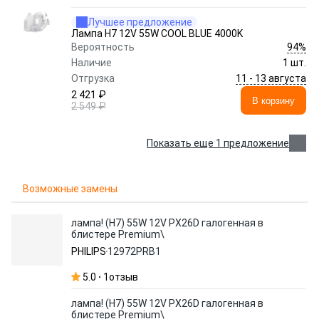
Лучшее предложение
Лампа H7 12V 55W COOL BLUE 4000K
94%
Вероятность
Наличие
1 шт.
11 - 13 августа
Отгрузка
2 421 ₽
В корзину
2 549 ₽
Показать еще 1 предложение
Возможные замены
лампа! (H7) 55W 12V PX26D галогенная в
блистере Premium\
PHILIPS
12972PRB1
5.0
1
отзыв
лампа! (H7) 55W 12V PX26D галогенная в
блистере Premium\