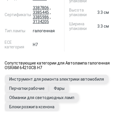
упаковки
3387806
,
Высота
3385445
,
3.3 см
Сертификаты
упаковки
3385986
,
3134205
Ширина
3.3 см
упаковки
Тип лампы
галогенная
ЕСЕ
H7
категория
Сопутствующие категории для Автолампа галогенная
OSRAM 64210CB H7
Инструмент для ремонта электрики автомобиля
Перчатки рабочие
Фары
Обманки для светодиодных ламп
Блоки розжига ксенона