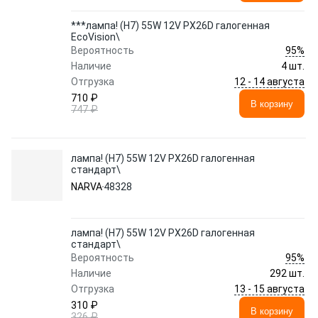
***лампа! (H7) 55W 12V PX26D галогенная
EcoVision\
95%
Вероятность
Наличие
4 шт.
12 - 14 августа
Отгрузка
710 ₽
В корзину
747 ₽
лампа! (H7) 55W 12V PX26D галогенная
стандарт\
NARVA
48328
лампа! (H7) 55W 12V PX26D галогенная
стандарт\
95%
Вероятность
Наличие
292 шт.
13 - 15 августа
Отгрузка
310 ₽
В корзину
326 ₽