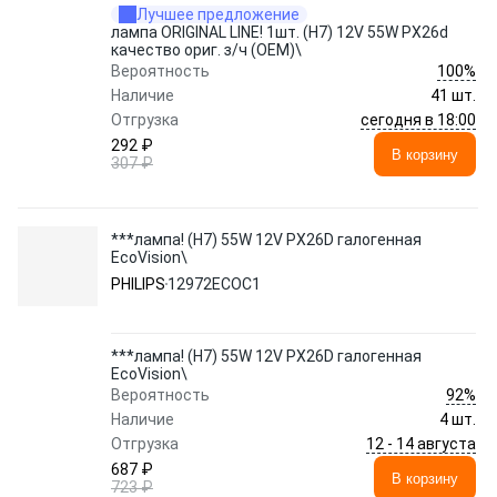
Лучшее предложение
лампа ORIGINAL LINE! 1шт. (H7) 12V 55W PX26d
качество ориг. з/ч (ОЕМ)\
100%
Вероятность
Наличие
41 шт.
сегодня в 18:00
Отгрузка
292 ₽
В корзину
307 ₽
***лампа! (H7) 55W 12V PX26D галогенная
EcoVision\
PHILIPS
12972ECOC1
***лампа! (H7) 55W 12V PX26D галогенная
EcoVision\
92%
Вероятность
Наличие
4 шт.
12 - 14 августа
Отгрузка
687 ₽
В корзину
723 ₽