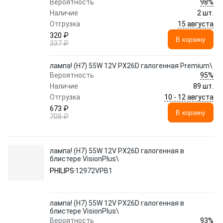
98%
Вероятность
Наличие
2 шт.
15 августа
Отгрузка
320 ₽
В корзину
337 ₽
лампа! (H7) 55W 12V PX26D галогенная Premium\
95%
Вероятность
Наличие
89 шт.
10 - 12 августа
Отгрузка
673 ₽
В корзину
708 ₽
лампа! (H7) 55W 12V PX26D галогенная в
блистере VisionPlus\
PHILIPS
12972VPB1
лампа! (H7) 55W 12V PX26D галогенная в
блистере VisionPlus\
93%
Вероятность