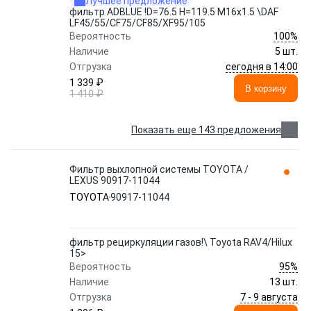
Лучшее предложение
фильтр ADBLUE !D=76.5 H=119.5 M16x1.5 \DAF
LF45/55/CF75/CF85/XF95/105
100%
Вероятность
Наличие
5 шт.
сегодня в 14:00
Отгрузка
1 339 ₽
В корзину
1 410 ₽
Показать еще 143 предложения
Фильтр выхлопной системы TOYOTA /
LEXUS 90917-11044
TOYOTA
90917-11044
фильтр рециркуляции газов!\ Toyota RAV4/Hilux
15>
95%
Вероятность
Наличие
13 шт.
7 - 9 августа
Отгрузка