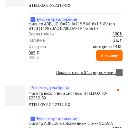
STELLOX
82-22313-SX
Лучшее предложение
фильтр ADBLUE! D=78 H=119.5 M16x1.5 \Foton
S120 (1128),JAC N200,DAF LF45/55 CF
100%
Вероятность
Наличие
13 шт.
сегодня в 14:00
Отгрузка
385 ₽
В корзину
405 ₽
Показать еще 34 предложения
Рекомендуем бренд
Фильтр выхлопной системы STELLOX 82-
22312-SX
STELLOX
82-22312-SX
Лучшее предложение
фильтр ADBLUE !карбамидный с р/к\ SCANIA