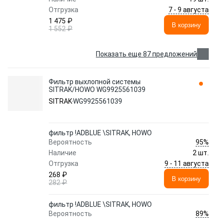
7 - 9 августа
Отгрузка
1 475 ₽
В корзину
1 552 ₽
Показать еще 87 предложений
Фильтр выхлопной системы
SITRAK/HOWO WG9925561039
SITRAK
WG9925561039
фильтр !ADBLUE \SITRAK, HOWO
95%
Вероятность
Наличие
2 шт.
9 - 11 августа
Отгрузка
268 ₽
В корзину
282 ₽
фильтр !ADBLUE \SITRAK, HOWO
89%
Вероятность