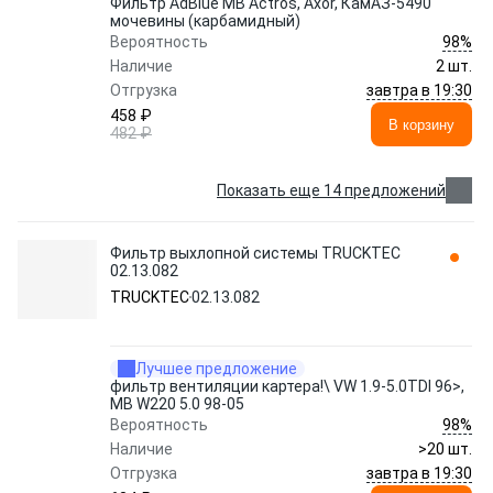
Фильтр AdBlue MB Actros, Axor, КамАЗ-5490
мочевины (карбамидный)
98%
Вероятность
Наличие
2 шт.
завтра в 19:30
Отгрузка
458 ₽
В корзину
482 ₽
Показать еще 14 предложений
Фильтр выхлопной системы TRUCKTEC
02.13.082
TRUCKTEC
02.13.082
Лучшее предложение
фильтр вентиляции картера!\ VW 1.9-5.0TDI 96>,
MB W220 5.0 98-05
98%
Вероятность
Наличие
>20 шт.
завтра в 19:30
Отгрузка