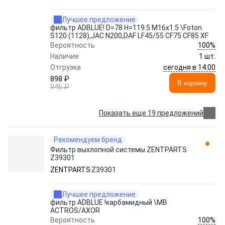
Лучшее предложение
фильтр ADBLUE! D=78 H=119.5 M16x1.5 \Foton
S120 (1128),JAC N200,DAF LF45/55 CF75 CF85 XF
100%
Вероятность
Наличие
1 шт.
сегодня в 14:00
Отгрузка
898 ₽
В корзину
946 ₽
Показать еще 19 предложений
Рекомендуем бренд
Фильтр выхлопной системы ZENTPARTS
Z39301
ZENTPARTS
Z39301
Лучшее предложение
фильтр ADBLUE !карбамидный \MB
ACTROS/AXOR
100%
Вероятность