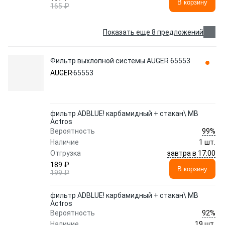
В корзину
165 ₽
Показать еще 8 предложений
Фильтр выхлопной системы AUGER 65553
AUGER
65553
фильтр ADBLUE! карбамидный + стакан\ MB
Actros
99%
Вероятность
Наличие
1 шт.
завтра в 17:00
Отгрузка
189 ₽
В корзину
199 ₽
фильтр ADBLUE! карбамидный + стакан\ MB
Actros
92%
Вероятность
Наличие
19 шт.