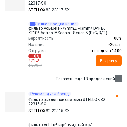
22317-SX
STELLOX
82-22317-SX
Лучшее предложение
фильтр AdBlue! H-79mm,D-43mm\ DAF E6
XF106,Actros IV,Scania - Series 5 (P/G/R/T)
100%
Вероятность
Наличие
>20 шт.
сегодня в 14:00
Отгрузка
-10%
971 ₽
В корзину
1 078 ₽
Показать еще 18 предложений
Рекомендуем бренд
Фильтр выхлопной системы STELLOX 82-
22315-SX
STELLOX
82-22315-SX
фильтр Adblue! карбамидный с р/