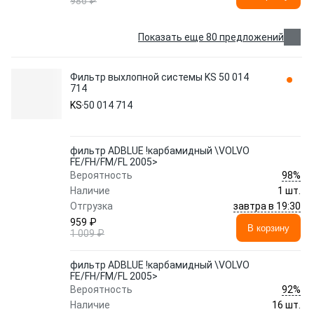
986 ₽
Показать еще 80 предложений
Фильтр выхлопной системы KS 50 014
714
KS
50 014 714
фильтр ADBLUE !карбамидный \VOLVO
FE/FH/FM/FL 2005>
98%
Вероятность
Наличие
1 шт.
завтра в 19:30
Отгрузка
959 ₽
В корзину
1 009 ₽
фильтр ADBLUE !карбамидный \VOLVO
FE/FH/FM/FL 2005>
92%
Вероятность
Наличие
16 шт.