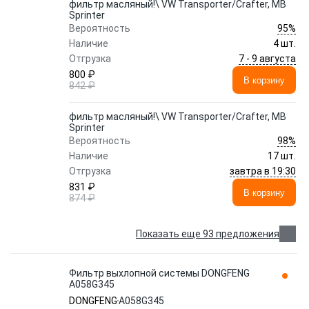
фильтр масляный!\ VW Transporter/Crafter, MB
Sprinter
95%
Вероятность
Наличие
4 шт.
7 - 9 августа
Отгрузка
800 ₽
В корзину
842 ₽
фильтр масляный!\ VW Transporter/Crafter, MB
Sprinter
98%
Вероятность
Наличие
17 шт.
завтра в 19:30
Отгрузка
831 ₽
В корзину
874 ₽
Показать еще 93 предложения
Фильтр выхлопной системы DONGFENG
A058G345
DONGFENG
A058G345