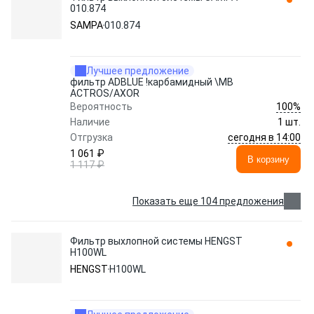
010.874
SAMPA
010.874
Лучшее предложение
фильтр ADBLUE !карбамидный \MB
ACTROS/AXOR
100%
Вероятность
Наличие
1 шт.
сегодня в 14:00
Отгрузка
1 061 ₽
В корзину
1 117 ₽
Показать еще 104 предложения
Фильтр выхлопной системы HENGST
H100WL
HENGST
H100WL