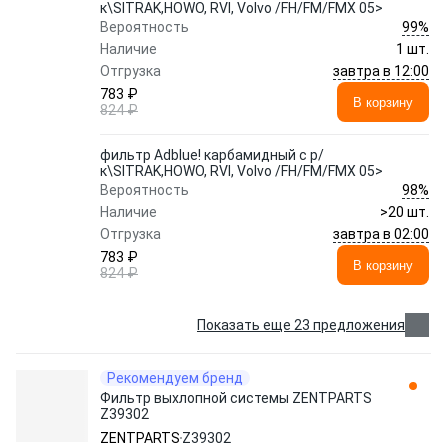
к\SITRAK,HOWO, RVI, Volvo /FH/FM/FMX 05>
99%
Вероятность
Наличие
1 шт.
завтра в 12:00
Отгрузка
783 ₽
В корзину
824 ₽
фильтр Adblue! карбамидный с р/
к\SITRAK,HOWO, RVI, Volvo /FH/FM/FMX 05>
98%
Вероятность
Наличие
>20 шт.
завтра в 02:00
Отгрузка
783 ₽
В корзину
824 ₽
Показать еще 23 предложения
Рекомендуем бренд
Фильтр выхлопной системы ZENTPARTS
Z39302
ZENTPARTS
Z39302