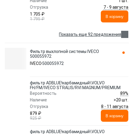
Наличие
1 шт.
7 - 9 августа
Отгрузка
1 705 ₽
В корзину
1 795 ₽
Показать еще 92 предложения
Фильтр выхлопной системы IVECO
500055972
IVECO
500055972
фильтр ADBLUE!карбамидный\VOLVO
FH/FM/IVECO STRALIS/RVI MAGNUM/PREMIUM
89%
Вероятность
Наличие
>20 шт.
8 - 11 августа
Отгрузка
879 ₽
В корзину
925 ₽
фильтр ADBLUE!карбамидный\VOLVO