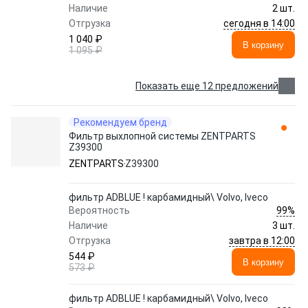
Наличие
2 шт.
сегодня в 14:00
Отгрузка
1 040 ₽
В корзину
1 095 ₽
Показать еще 12 предложений
Рекомендуем бренд
Фильтр выхлопной системы ZENTPARTS
Z39300
ZENTPARTS
Z39300
фильтр ADBLUE ! карбамидный\ Volvo, Iveco
99%
Вероятность
Наличие
3 шт.
завтра в 12:00
Отгрузка
544 ₽
В корзину
573 ₽
фильтр ADBLUE ! карбамидный\ Volvo, Iveco