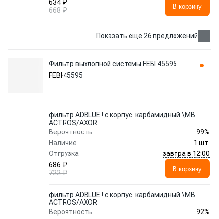
634 ₽
В корзину
668 ₽
Показать еще 26 предложений
Фильтр выхлопной системы FEBI 45595
FEBI
45595
фильтр ADBLUE ! с корпус. карбамидный \MB
ACTROS/AXOR
99%
Вероятность
Наличие
1 шт.
завтра в 12:00
Отгрузка
686 ₽
В корзину
722 ₽
фильтр ADBLUE ! с корпус. карбамидный \MB
ACTROS/AXOR
92%
Вероятность