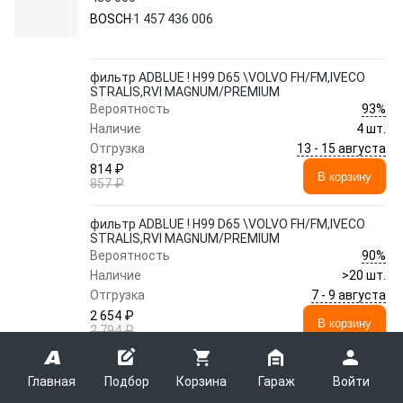
BOSCH
1 457 436 006
фильтр ADBLUE ! H99 D65 \VOLVO FH/FM,IVECO
STRALIS,RVI MAGNUM/PREMIUM
93%
Вероятность
Наличие
4 шт.
13 - 15 августа
Отгрузка
814 ₽
В корзину
857 ₽
фильтр ADBLUE ! H99 D65 \VOLVO FH/FM,IVECO
STRALIS,RVI MAGNUM/PREMIUM
90%
Вероятность
Наличие
>20 шт.
7 - 9 августа
Отгрузка
2 654 ₽
В корзину
2 794 ₽
фильтр ADBLUE ! H99 D65 \VOLVO FH/FM,IVECO
Главная
Подбор
Корзина
Гараж
Войти
STRALIS,RVI MAGNUM/PREMIUM
99%
Вероятность