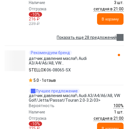
Наличие
3 шт.
сегодня в 21:00
Отгрузка
-10%
216 ₽
В корзину
239 ₽
Показать еще 28 предложений
Рекомендуем бренд
датчик давления масла!\ Audi
A3/A4/A6/A8, VW
Golf/Jetta/Passat/Touran 2.0-3.2i 03> 06-
STELLOX
06-08065-SX
08065-SX STELLOX
5.0
1
отзыв
Лучшее предложение
датчик давления масла!\ Audi A3/A4/A6/A8, VW
Golf/Jetta/Passat/Touran 2.0-3.2i 03>
100%
Вероятность
Наличие
1 шт.
сегодня в 21:00
Отгрузка
-10%
225 ₽
В корзину