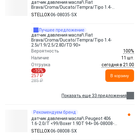
датчик давления масла!\ Fiat
Brava/Croma/Ducato/Tempra/Tipo 1.4-
2.5i/1.9/2.5/2.8D/TD 90> 06-08035-SX
STELLOX
06-08035-SX
STELLOX
Лучшее предложение
датчик давления масла!\ Fiat
Brava/Croma/Ducato/Tempra/Tipo 1.4-
2.5i/1.9/2.5/2.8D/TD 90>
100%
Вероятность
Наличие
11 шт.
сегодня в 21:00
Отгрузка
-10%
257 ₽
В корзину
285 ₽
Показать еще 33 предложения
Рекомендуем бренд
датчик давления масла!\ Peugeot 406
1.6-2.0/T <99/Boxer 1.9DT 94> 06-08008-
SX STELLOX
STELLOX
06-08008-SX