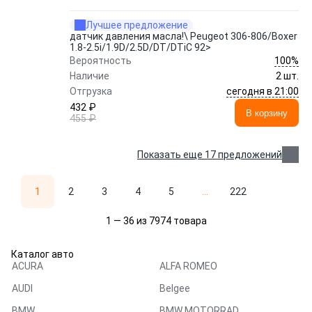
Лучшее предложение
датчик давления масла!\ Peugeot 306-806/Boxer
1.8-2.5i/1.9D/2.5D/DT/DTiC 92>
100%
Вероятность
Наличие
2 шт.
сегодня в 21:00
Отгрузка
432 ₽
В корзину
455 ₽
Показать еще 17 предложений
1
2
3
4
5
...
222
1 — 36 из 7974 товара
Каталог авто
ACURA
ALFA ROMEO
AUDI
Belgee
BMW
BMW MOTORRAD