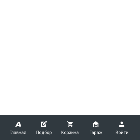
JAC
JAGUAR
JEEP
JETOUR
Kaiyi
KIA
LADA
LANCIA
LAND ROVER
LEXUS
LIFAN
MAZDA
MERCEDES-BENZ
MINI
MITSUBISHI
NISSAN
OMODA
OPEL
PEUGEOT
PORSCHE
RAM
RENAULT
ROVER
SAAB
SCANIA
SEAT
Главная
Подбор
Корзина
Гараж
Войти
SKODA
SMART