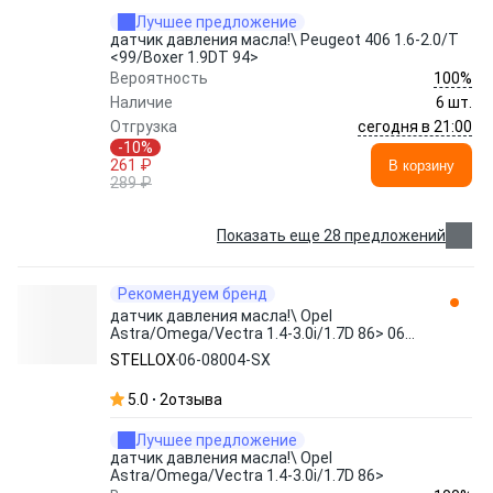
Лучшее предложение
датчик давления масла!\ Peugeot 406 1.6-2.0/T
<99/Boxer 1.9DT 94>
100%
Вероятность
Наличие
6 шт.
сегодня в 21:00
Отгрузка
-10%
261 ₽
В корзину
289 ₽
Показать еще 28 предложений
Рекомендуем бренд
датчик давления масла!\ Opel
Astra/Omega/Vectra 1.4-3.0i/1.7D 86> 06-
08004-SX STELLOX
STELLOX
06-08004-SX
5.0
2
отзыва
Лучшее предложение
датчик давления масла!\ Opel
Astra/Omega/Vectra 1.4-3.0i/1.7D 86>