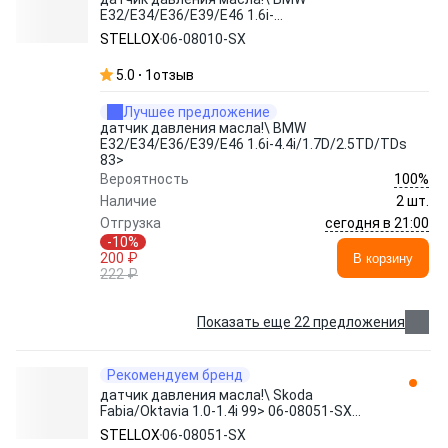
E32/E34/E36/E39/E46 1.6i-
4.4i/1.7D/2.5TD/TDs 83> 06-08010-SX
STELLOX
06-08010-SX
STELLOX
5.0
1
отзыв
Лучшее предложение
датчик давления масла!\ BMW
E32/E34/E36/E39/E46 1.6i-4.4i/1.7D/2.5TD/TDs
83>
100%
Вероятность
Наличие
2 шт.
сегодня в 21:00
Отгрузка
-10%
200 ₽
В корзину
222 ₽
Показать еще 22 предложения
Рекомендуем бренд
датчик давления масла!\ Skoda
Fabia/Oktavia 1.0-1.4i 99> 06-08051-SX
STELLOX
STELLOX
06-08051-SX