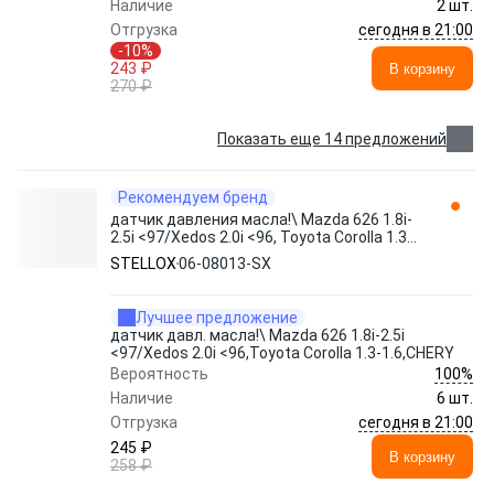
Наличие
2 шт.
сегодня в 21:00
Отгрузка
-10%
243 ₽
В корзину
270 ₽
Показать еще 14 предложений
Рекомендуем бренд
датчик давления масла!\ Mazda 626 1.8i-
2.5i <97/Xedos 2.0i <96, Toyota Corolla 1.3-
1.6 06-08013-SX STELLOX
STELLOX
06-08013-SX
Лучшее предложение
датчик давл. масла!\ Mazda 626 1.8i-2.5i
<97/Xedos 2.0i <96,Toyota Corolla 1.3-1.6,CHERY
100%
Вероятность
Наличие
6 шт.
сегодня в 21:00
Отгрузка
245 ₽
В корзину
258 ₽