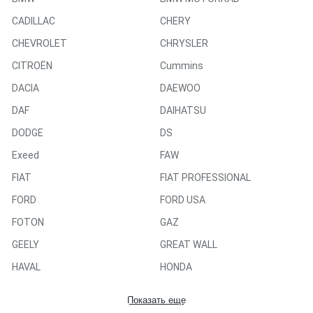
CADILLAC
CHERY
CHEVROLET
CHRYSLER
CITROËN
Cummins
DACIA
DAEWOO
DAF
DAIHATSU
DODGE
DS
Exeed
FAW
FIAT
FIAT PROFESSIONAL
FORD
FORD USA
FOTON
GAZ
GEELY
GREAT WALL
HAVAL
HONDA
HYUNDAI
INFINITI
Показать еще
ISUZU
IVECO