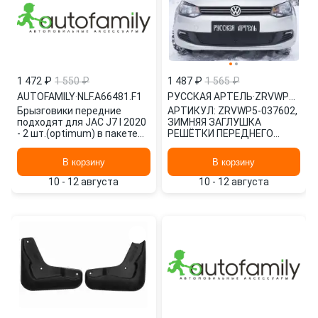
1 472 ₽
1 550 ₽
1 487 ₽
1 565 ₽
AUTOFAMILY
·
NLF.A66481.F1
РУССКАЯ АРТЕЛЬ
·
ZRVWP5037602
Брызговики передние
АРТИКУЛ: ZRVWP5-037602,
подходят для JAC J7 I 2020
ЗИМНЯЯ ЗАГЛУШКА
- 2 шт.(optimum) в пакете
РЕШЁТКИ ПЕРЕДНЕГО
Джак NLF.A66481.F1
БАМПЕРА VOLKSWAGEN
AUTOFAMILY
POLO V 2009- /СТРАНА ВВ
В корзину
В корзину
РУССКАЯ АРТЕЛЬ
10 - 12 августа
10 - 12 августа