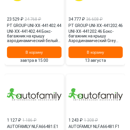
23 529 ₽
24 768 ₽
34 777 ₽
36 608 ₽
PT GROUP
·
UNI-XX-441402.44
PT GROUP
·
UNI-XX-441202.46
UNI-XX-441402.44 Бокс-
UNI-XX-441202.46 Бокс-
багажник на крышу
багажник на крышу
аэродинамический белый
Аэродинамический Grey
Turino Compact
'ACTIVE M' ДВУСТОРОННЕЕ
двухстороннее открыван
открывание (UN PT GROUP
В корзину
В корзину
PT GROUP
завтра в 15:00
13 августа
1 127 ₽
1 186 ₽
1 243 ₽
1 308 ₽
AUTOFAMILY
·
NLF.A66481.E1
AUTOFAMILY
·
NLF.A66481.F1