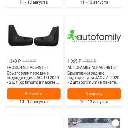
11 - 13 августа
11 - 13 августа
1 340 ₽
1 410 ₽
1 365 ₽
1 436 ₽
FROSCH
·
NLF.A66481.F1
AUTOFAMILY
·
NLF.A66481.E1
Брызговики передние
Брызговики задние
подходят для JAC J7 I 2020
подходят для JAC J7 I 2020
- 2 шт.(optimum) в пакете /
- 2 шт.(optimum) в пакете
Джак NLF.A66481.F1
Джак NLF.A66481.E1
FROSCH
AUTOFAMILY
В корзину
В корзину
10 - 12 августа
10 - 12 августа