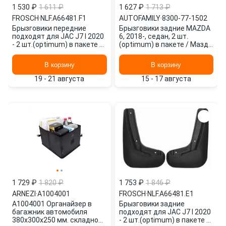
1 530 ₽
1 611 ₽
1 627 ₽
1 713 ₽
FROSCH
·
NLF.A66481.F1
AUTOFAMILY
·
8300-77-1502
Брызговики передние
Брызговики задние MAZDA
подходят для JAC J7 I 2020
6, 2018-, седан, 2 шт.
- 2 шт.(optimum) в пакете /
(optimum) в пакете / Мазда
Джак NLF.A66481.F1
8300-77-1502 AUTOFAMILY
FROSCH
В корзину
В корзину
19 - 21 августа
15 - 17 августа
1 729 ₽
1 820 ₽
1 753 ₽
1 846 ₽
ARNEZI
·
A1004001
FROSCH
·
NLF.A66481.E1
A1004001 Органайзер в
Брызговики задние
багажник автомобиля
подходят для JAC J7 I 2020
380х300х250 мм. складной
- 2 шт.(optimum) в пакете /