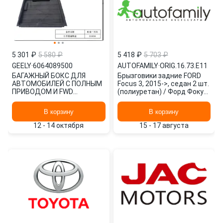
5 301 ₽
5 580 ₽
5 418 ₽
5 703 ₽
GEELY
·
6064089500
AUTOFAMILY
·
ORIG.16.73.E11
БАГАЖНЫЙ БОКС ДЛЯ
Брызговики задние FORD
АВТОМОБИЛЕЙ С ПОЛНЫМ
Focus 3, 2015->, седан 2 шт.
ПРИВОДОМ И FWD
(полиуретан) / Форд Фокус
6064089500 GEELY
ORIG.16.73.E11 AUTOFAMILY
В корзину
В корзину
12 - 14 октября
15 - 17 августа