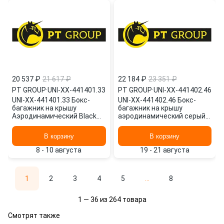
20 537 ₽
21 617 ₽
22 184 ₽
23 351 ₽
PT GROUP
·
UNI-XX-441401.33
PT GROUP
·
UNI-XX-441402.46
UNI-XX-441401.33 Бокс-
UNI-XX-441402.46 Бокс-
багажник на крышу
багажник на крышу
Аэродинамический Black
аэродинамический серый
'Turino Compact' (UNI-00-
Turino Compact
441401.33), PT GROUP
двухстороннее открыван
В корзину
В корзину
PT GROUP
8 - 10 августа
19 - 21 августа
1
2
3
4
5
...
8
1 — 36 из 264 товара
Смотрят также