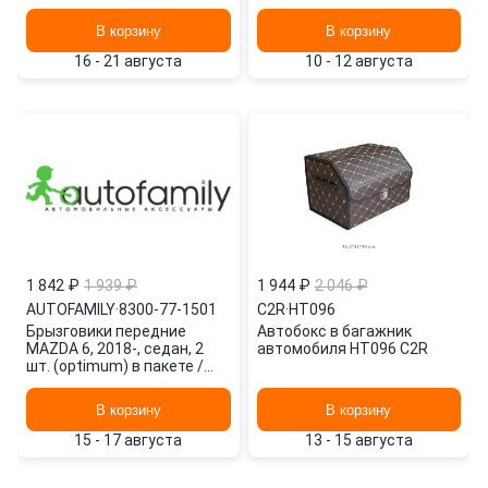
полиэстер черный ARNEZI
Джак NLF.A66481.E1
А1004001
FROSCH
В корзину
В корзину
16 - 21 августа
10 - 12 августа
1 842 ₽
1 939 ₽
1 944 ₽
2 046 ₽
AUTOFAMILY
·
8300-77-1501
C2R
·
HT096
Брызговики передние
Автобокс в багажник
MAZDA 6, 2018-, седан, 2
автомобиля HT096 C2R
шт. (optimum) в пакете /
Мазда 8300-77-1501
AUTOFAMILY
В корзину
В корзину
15 - 17 августа
13 - 15 августа