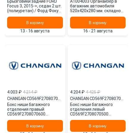
Брызговики задние FORD
A1004003 Органайзер в
Focus 3, 2015->, седан 2 шт.
багажник автомобиля
(полиуретан) / Форд Фокус
520х420х280 мм. складной
ORIG.16.73.E11 AUTOFAMILY
полиэстер черный ARNEZI
А1004003
В корзину
В корзину
13 - 16 августа
16 - 21 августа
4 003 ₽
4 214 ₽
4 204 ₽
4 425 ₽
CHANGAN
·
CD569F2708070600
CHANGAN
·
CD569F2708070500
Бокс ниши багажного
Бокс ниши багажного
отделения правый
отделения левый
CD569F2708070600
CD569F2708070500
CHANGAN
CHANGAN
В корзину
В корзину