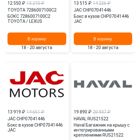
12 550 ₽
13 210 ₽
13 515 ₽
14 226 ₽
TOYOTA
·
7286007100C2
JAC
·
CHP07041446
БОКС 7286007100C2
Бокс в кузов CHP07041446
TOYOTA / LEXUS
JAC
В корзину
В корзину
18 - 20 августа
18 - 20 августа
13 919 ₽
14 651 ₽
19 890 ₽
20 937 ₽
JAC
·
CHP07041446
HAVAL
·
RUS21522
Бокс в кузов CHP07041446
Haval Багажник на крышу c
JAC
интегрированными
креплениями RUS21522