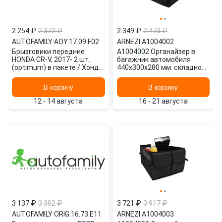
2 254 ₽
2 372 ₽
2 349 ₽
2 473 ₽
AUTOFAMILY
·
AOY.17.09.F02
ARNEZI
·
A1004002
Брызговики передние
A1004002 Органайзер в
HONDA CR-V, 2017- 2 шт.
багажник автомобиля
(optimum) в пакете / Хонда
440х300х280 мм. складной
ЦРВ AOY.17.09.F02
полиэстер черный ARNEZI
AUTOFAMILY
А1004002
В корзину
В корзину
12 - 14 августа
16 - 21 августа
3 137 ₽
3 302 ₽
3 721 ₽
3 917 ₽
AUTOFAMILY
·
ORIG.16.73.E11
ARNEZI
·
A1004003