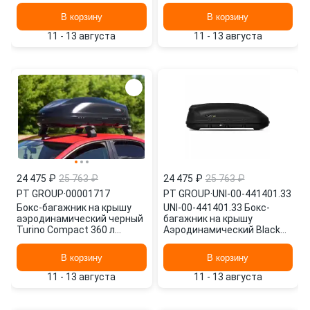
В корзину
В корзину
11 - 13 августа
11 - 13 августа
24 475 ₽
25 763 ₽
24 475 ₽
25 763 ₽
PT GROUP
·
00001717
PT GROUP
·
UNI-00-441401.33
Бокс-багажник на крышу
UNI-00-441401.33 Бокс-
аэродинамический черный
багажник на крышу
Turino Compact 360 л
Аэродинамический Black
00001717 PT GROUP
'Turino Compact', PT GROUP
В корзину
В корзину
11 - 13 августа
11 - 13 августа