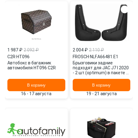
1 987 ₽
2 092 ₽
2 004 ₽
2 110 ₽
C2R
·
HT096
FROSCH
·
NLF.A66481.E1
Автобокс в багажник
Брызговики задние
автомобиля HT096 C2R
подходят для JAC J7 I 2020
- 2 шт.(optimum) в пакете /
Джак NLF.A66481.E1
FROSCH
В корзину
В корзину
16 - 17 августа
19 - 21 августа