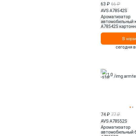
63 ₽
66 ₽
AVS
·
A78542S
Ароматизатор
автомобильный 
A78542S картон
В корз
сегодня в
1.0
74 ₽
77 ₽
AVS
·
A78552S
Ароматизатор
автомобильный б