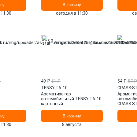
ину
В корзину
 11:30
сегодня в 11:30
се
5.0
₽
49 ₽
51 ₽
54 ₽
57 ₽
TENSY
·
TA-10
GRASS
·
ST
Ароматизатор
Аромати
автомобильный TENSY TA-10
автомоби
картонный
GRASS ST
ину
В корзину
 11:30
8 августа