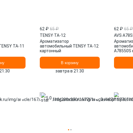
62 ₽
65 ₽
62 ₽
65 ₽
TENSY
·
TA-12
AVS
·
A785
Ароматизатор
Аромати
TENSY TA-11
автомобильный TENSY TA-12
автомоби
картонный
A78550S 
ину
В корзину
21:30
завтра в 21:30
5.0