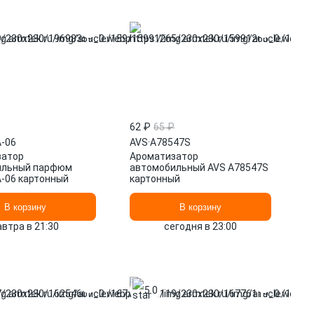
62 ₽
65 ₽
-06
AVS
·
A78547S
затор
Ароматизатор
ильный парфюм
автомобильный AVS A78547S
-06 картонный
картонный
В корзину
В корзину
автра в 21:30
сегодня в 23:00
5.0