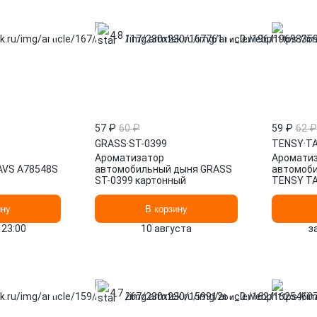
4.8
57 ₽
60 ₽
59 ₽
62 ₽
GRASS
·
ST-0399
TENSY
·
TA
Ароматизатор
Аромати
AVS A78548S
автомобильный дыня GRASS
автомоб
ST-0399 картонный
TENSY TA
ину
В корзину
 23:00
10 августа
з
4.7