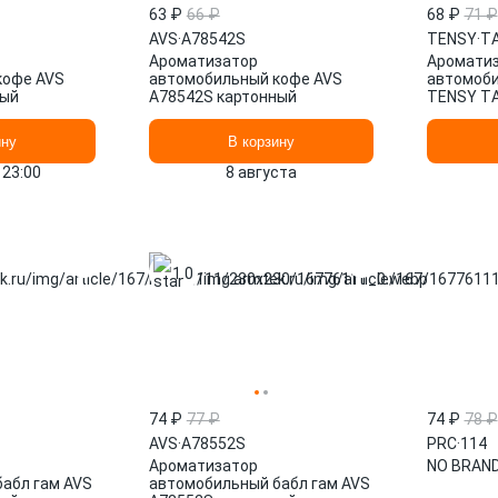
63 ₽
66 ₽
68 ₽
71 ₽
AVS
·
A78542S
TENSY
·
TА
Ароматизатор
Аромати
кофе AVS
автомобильный кофе AVS
автомоби
ный
A78542S картонный
TENSY TА
ину
В корзину
 23:00
8 августа
1.0
74 ₽
77 ₽
74 ₽
78 ₽
AVS
·
A78552S
PRC
·
114
Ароматизатор
NO BRAND
абл гам AVS
автомобильный бабл гам AVS