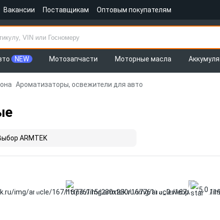
Вакансии
Поставщикам
Оптовым покупателям
вто
NEW
Мотозапчасти
Моторные масла
Аккумул
лона
Ароматизаторы, освежители для авто
ые
Выбор ARMTEK
5.0