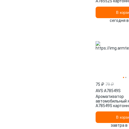
A78552S картон
В корз
сегодня в
75 ₽
79 ₽
AVS
·
A78549S
Ароматизатор
автомобильный 
A78549S картон
В корз
завтра в 