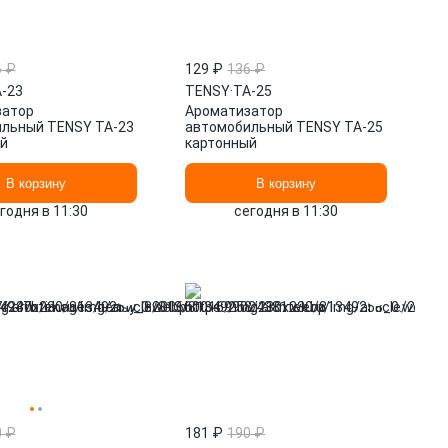
6 ₽
129 ₽
136 ₽
-23
TENSY
·
TA-25
затор
Ароматизатор
льный TENSY TA-23
автомобильный TENSY TA-25
й
картонный
В корзину
В корзину
годня в 11:30
сегодня в 11:30
0 ₽
181 ₽
190 ₽