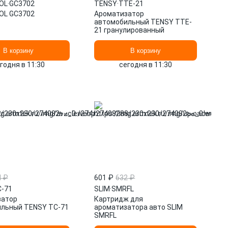
OL
·
GC3702
TENSY
·
TTE-21
OL GC3702
Ароматизатор
автомобильный TENSY TTE-
21 гранулированный
В корзину
В корзину
годня в 11:30
сегодня в 11:30
4 ₽
601 ₽
632 ₽
-71
SLIM
·
SMRFL
затор
Картридж для
льный TENSY TC-71
ароматизатора авто SLIM
SMRFL