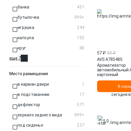
банка
451
бутылочка
999+
игрушка
244
капсула
192
круг
88
57 ₽
59 ₽
еще 7
AVS
·
A78548S
Ароматизатор
автомобильный 
Место размещения
картонный
в карман двери
1
В корз
в подстаканник
17
сегодня в
дефлектор
571
зеркало заднего вида
999+
5.0
под сиденье
237