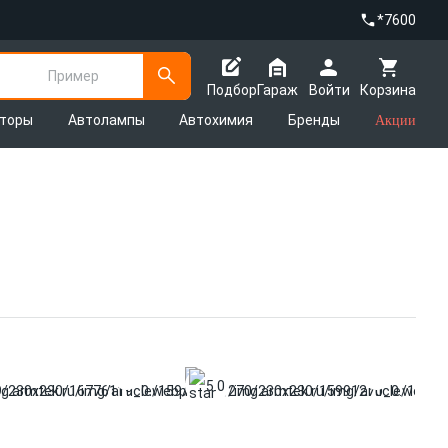
*7600
Пример
Подбор
Гараж
Войти
Корзина
яторы
Автолампы
Автохимия
Бренды
Акции
5.0