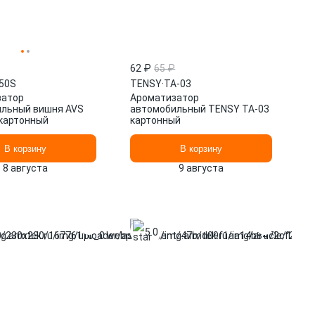
62 ₽
65 ₽
50S
TENSY
·
TA-03
затор
Ароматизатор
льный вишня AVS
автомобильный TENSY TA-03
картонный
картонный
В корзину
В корзину
8 августа
9 августа
5.0