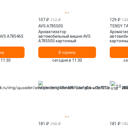
107 ₽
112 ₽
129 ₽
13
AVS
·
A78550S
TENSY
·
TA
Ароматизатор
Аромати
AVS A78546S
автомобильный вишня AVS
автомоби
A78550S картонный
картонны
ину
В корзину
 11:30
сегодня в 11:30
се
3.0
181 ₽
190 ₽
181 ₽
19