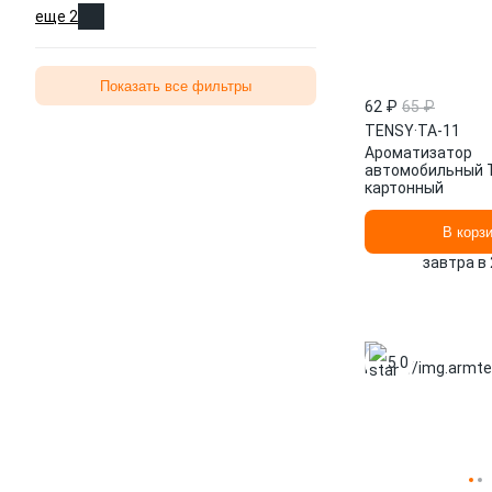
еще 2
Показать все фильтры
62 ₽
65 ₽
TENSY
·
TA-11
Ароматизатор
автомобильный 
картонный
В корз
завтра в 
5.0