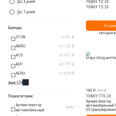
До 3 дней
TENSY
·
TZ-25
TENSY TZ-25
До 7 дней
В корз
Бренды
сегодня в
3TON
от 61 ₽
ABRO
от 125 ₽
ACG
от 671 ₽
AEP
от 177 ₽
AERO
от 614 ₽
еще 174
185 ₽
194 ₽
Подкатегории
TENSY
·
TTE-23
Ароматизатор
Ароматизатор
автомобильный 
999+
23 гранулирован
автомобильный