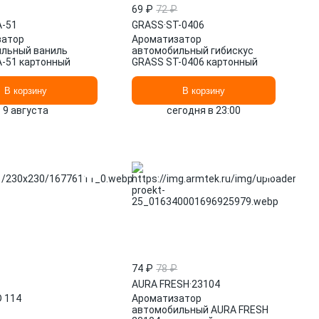
69 ₽
72 ₽
-51
GRASS
·
ST-0406
затор
Ароматизатор
льный ваниль
автомобильный гибискус
-51 картонный
GRASS ST-0406 картонный
В корзину
В корзину
9 августа
сегодня в 23:00
74 ₽
78 ₽
AURA FRESH
·
23104
 114
Ароматизатор
автомобильный AURA FRESH