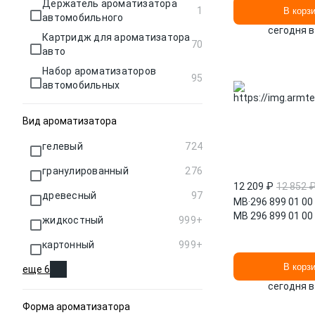
Держатель ароматизатора
1
В корз
автомобильного
сегодня в
Картридж для ароматизатора
70
авто
Набор ароматизаторов
95
автомобильных
Вид ароматизатора
гелевый
724
гранулированный
276
12 209 ₽
12 852 
древесный
97
MB
·
296 899 01 00
MB 296 899 01 00
жидкостный
999+
картонный
999+
В корз
еще 6
сегодня в
Форма ароматизатора