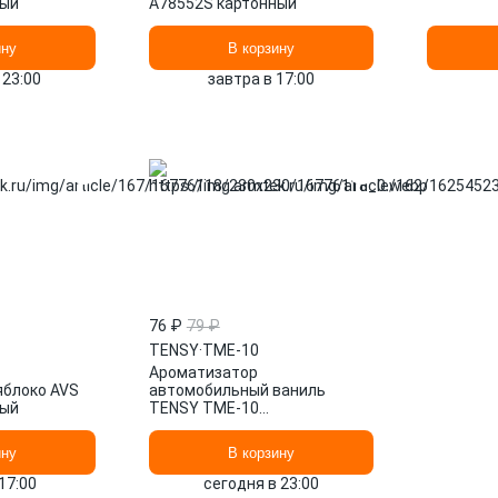
ный
A78552S картонный
ину
В корзину
 23:00
завтра в 17:00
76 ₽
79 ₽
TENSY
·
TME-10
Ароматизатор
яблоко AVS
автомобильный ваниль
ный
TENSY TME-10
гранулированный
ину
В корзину
17:00
сегодня в 23:00