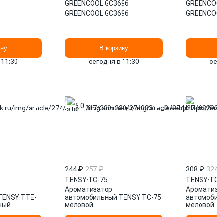
GREENCOOL
·
GC3696
GREENCO
GREENCOOL GC3696
GREENCO
ину
В корзину
 11:30
сегодня в 11:30
се
5.0
244 ₽
257 ₽
308 ₽
32
TENSY
·
TC-75
TENSY
·
TC
Ароматизатор
Аромати
TENSY TTE-
автомобильный TENSY TC-75
автомоби
ный
меловой
меловой