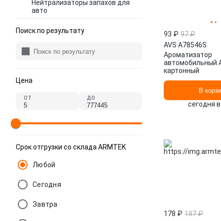
Нейтрализаторы запахов для
авто
Поиск по результату
93 ₽
97 ₽
AVS
·
A78546S
Ароматизатор
автомобильный 
картонный
Цена
В корз
от
до
сегодня в
Срок отгрузки со склада ARMTEK
Любой
Сегодня
Завтра
178 ₽
187 ₽