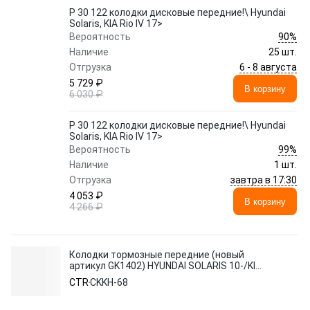
P 30 122 колодки дисковые передние!\ Hyundai
Solaris, KIA Rio IV 17>
90%
Вероятность
Наличие
25 шт.
6 - 8 августа
Отгрузка
5 729 ₽
В корзину
6 030 ₽
P 30 122 колодки дисковые передние!\ Hyundai
Solaris, KIA Rio IV 17>
99%
Вероятность
Наличие
1 шт.
завтра в 17:30
Отгрузка
4 053 ₽
В корзину
4 266 ₽
Колодки тормозные передние (новый
артикул GK1402) HYUNDAI SOLARIS 10-/KIA
RIO 11-
CTR
CKKH-68