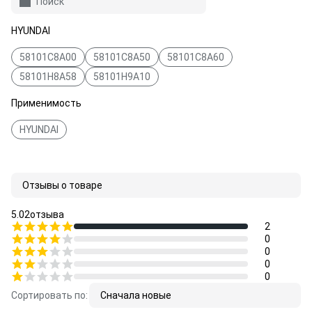
Поиск
HYUNDAI
58101C8A00
58101C8A50
58101C8A60
58101H8A58
58101H9A10
Применимость
HYUNDAI
Отзывы о товаре
5.0
2
отзыва
2
0
0
0
0
Сортировать по:
Сначала новые