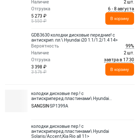
Наличие
2 шт.
6 - 8 августа
Отгрузка
5 273 ₽
В корзину
5 550 ₽
GDB3630 колодки дисковые передние! с
антискрип. пл.\ Hyundai i20 1.1/1.2/1.4 14>
99%
Вероятность
Наличие
2 шт.
завтра в 17:30
Отгрузка
3 398 ₽
В корзину
3 576 ₽
колодки дисковые пер.! с
антискриперед.пластинами\ Hyundai
Solaris/Accent,Kia Rio all 11>
SANGSIN
SP1399A
колодки дисковые пер.! с
антискриперед.пластинами\ Hyundai
Solaris/Accent,Kia Rio all 11>