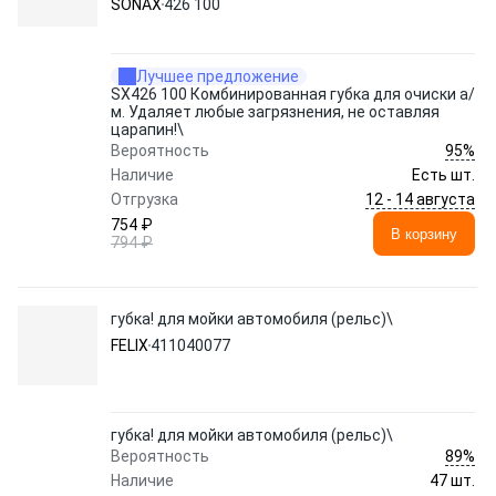
SONAX
426 100
Лучшее предложение
SX426 100 Комбинированная губка для очиски а/
м. Удаляет любые загрязнения, не оставляя
царапин!\
95%
Вероятность
Наличие
Есть шт.
12 - 14 августа
Отгрузка
754 ₽
В корзину
794 ₽
губка! для мойки автомобиля (рельс)\
FELIX
411040077
губка! для мойки автомобиля (рельс)\
89%
Вероятность
Наличие
47 шт.