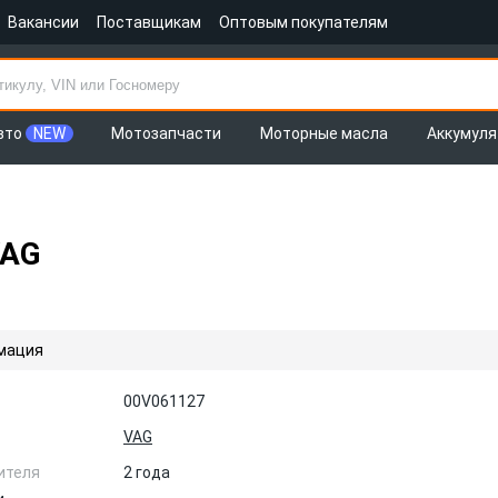
Вакансии
Поставщикам
Оптовым покупателям
вто
NEW
Мотозапчасти
Моторные масла
Аккумул
VAG
мация
00V061127
VAG
ителя
2 года