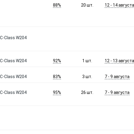
88%
12 - 14 август
20
шт.
C-Class W204
92%
12 - 13 август
C-Class W204
1
шт.
83%
7 - 9 августа
C-Class W204
3
шт.
95%
7 - 9 августа
C-Class W204
26
шт.