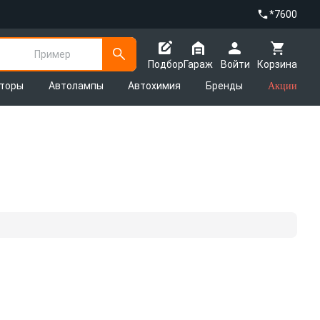
*7600
Пример
Подбор
Гараж
Войти
Корзина
яторы
Автолампы
Автохимия
Бренды
Акции