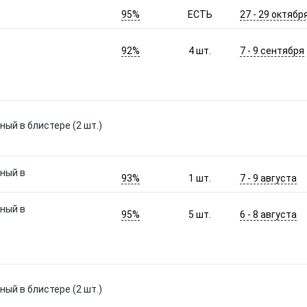
95%
27 - 29 октябр
ЕСТЬ
92%
7 - 9 сентября
4
шт.
ый в блистере (2 шт.)
ный в
93%
7 - 9 августа
1
шт.
ный в
95%
6 - 8 августа
5
шт.
ый в блистере (2 шт.)