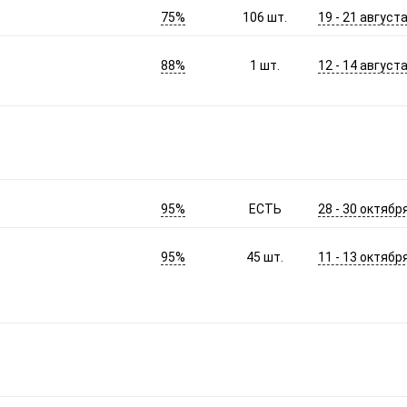
75%
19 - 21 август
106
шт.
88%
12 - 14 август
1
шт.
95%
28 - 30 октябр
ЕСТЬ
95%
11 - 13 октябр
45
шт.