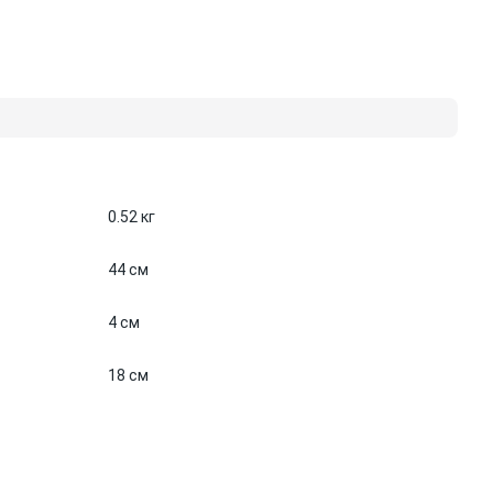
0.52 кг
44 см
4 см
18 см