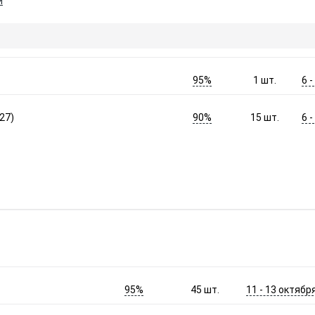
и
95%
6 
1
шт.
90%
6 
27)
15
шт.
95%
11 - 13 октябр
45
шт.