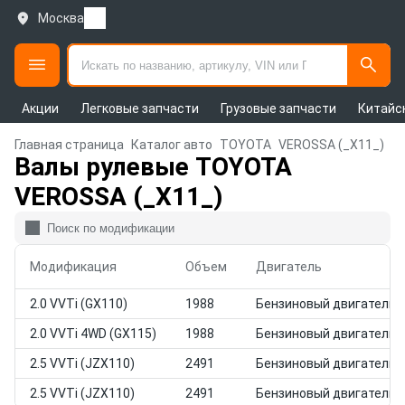
Москва
Акции
Легковые запчасти
Грузовые запчасти
Китайс
Главная страница
Каталог авто
TOYOTA
VEROSSA (_X11_)
Валы рулевые TOYOTA
VEROSSA (_X11_)
Модификация
Объем
Двигатель
2.0 VVTi (GX110)
1988
Бензиновый двигатель
2.0 VVTi 4WD (GX115)
1988
Бензиновый двигатель
2.5 VVTi (JZX110)
2491
Бензиновый двигатель
2.5 VVTi (JZX110)
2491
Бензиновый двигатель