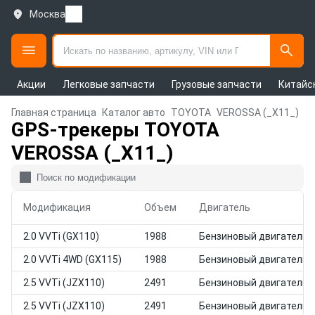
Москва
Акции
Легковые запчасти
Грузовые запчасти
Китайс
Главная страница
Каталог авто
TOYOTA
VEROSSA (_X11_)
GPS-трекеры TOYOTA
VEROSSA (_X11_)
Модификация
Объем
Двигатель
2.0 VVTi (GX110)
1988
Бензиновый двигатель
2.0 VVTi 4WD (GX115)
1988
Бензиновый двигатель
2.5 VVTi (JZX110)
2491
Бензиновый двигатель
2.5 VVTi (JZX110)
2491
Бензиновый двигатель