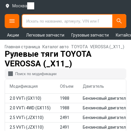
Москва
Акции
Легковые запчасти
Грузовые запчасти
Китайс
Главная страница
Каталог авто
TOYOTA
VEROSSA (_X11_)
Рулевые тяги TOYOTA
VEROSSA (_X11_)
Модификация
Объем
Двигатель
2.0 VVTi (GX110)
1988
Бензиновый двигатель
2.0 VVTi 4WD (GX115)
1988
Бензиновый двигатель
2.5 VVTi (JZX110)
2491
Бензиновый двигатель
2.5 VVTi (JZX110)
2491
Бензиновый двигатель