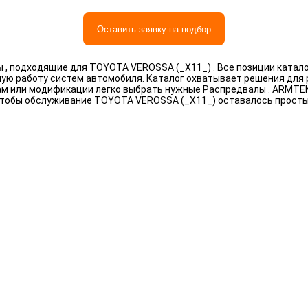
Оставить заявку на подбор
, подходящие для TOYOTA VEROSSA (_X11_) . Все позиции катал
ную работу систем автомобиля. Каталог охватывает решения для
рам или модификации легко выбрать нужные Распредвалы . ARMTE
чтобы обслуживание TOYOTA VEROSSA (_X11_) оставалось прост