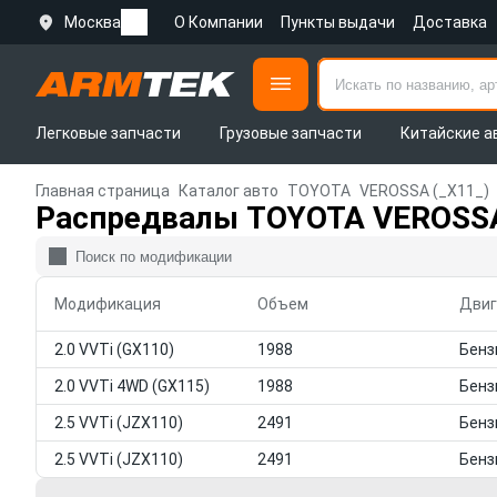
Москва
О Компании
Пункты выдачи
Доставка
Легковые запчасти
Грузовые запчасти
Китайские а
Главная страница
Каталог авто
TOYOTA
VEROSSA (_X11_)
Распредвалы TOYOTA VEROSSA
Модификация
Объем
Двиг
2.0 VVTi (GX110)
1988
2.0 VVTi 4WD (GX115)
1988
2.5 VVTi (JZX110)
2491
2.5 VVTi (JZX110)
2491