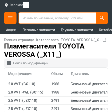
Москва
Акции
Легковые запчасти
Грузовые запчасти
Китайс
Главная страница
Каталог авто
TOYOTA
VEROSSA (_X11_)
Пламегасители TOYOTA
VEROSSA (_X11_)
Модификация
Объем
Двигатель
2.0 VVTi (GX110)
1988
Бензиновый двигатель
2.0 VVTi 4WD (GX115)
1988
Бензиновый двигатель
2.5 VVTi (JZX110)
2491
Бензиновый двигатель
2.5 VVTi (JZX110)
2491
Бензиновый двигатель