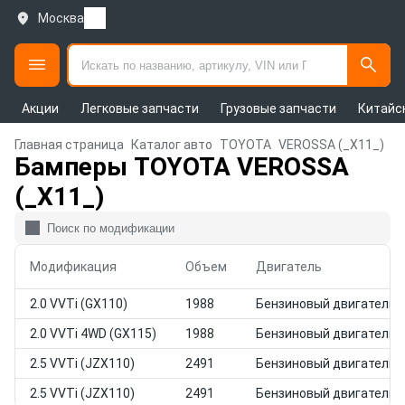
Москва
Акции
Легковые запчасти
Грузовые запчасти
Китайс
Главная страница
Каталог авто
TOYOTA
VEROSSA (_X11_)
Бамперы TOYOTA VEROSSA
(_X11_)
Модификация
Объем
Двигатель
2.0 VVTi (GX110)
1988
Бензиновый двигатель
2.0 VVTi 4WD (GX115)
1988
Бензиновый двигатель
2.5 VVTi (JZX110)
2491
Бензиновый двигатель
2.5 VVTi (JZX110)
2491
Бензиновый двигатель