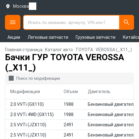
Москва
Акции
Легковые запчасти
Грузовые запчасти
Китайс
Главная страница
Каталог авто
TOYOTA
VEROSSA (_X11_)
Бачки ГУР TOYOTA VEROSSA
(_X11_)
Модификация
Объем
Двигатель
2.0 VVTi (GX110)
1988
Бензиновый двигатель
2.0 VVTi 4WD (GX115)
1988
Бензиновый двигатель
2.5 VVTi (JZX110)
2491
Бензиновый двигатель
2.5 VVTi (JZX110)
2491
Бензиновый двигатель