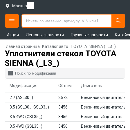
Москва
Акции
Легковые запчасти
Грузовые запчасти
Китайс
Главная страница
Каталог авто
TOYOTA
SIENNA (_L3_)
Уплотнители стекол TOYOTA
SIENNA (_L3_)
Модификация
Объем
Двигатель
2.7 (ASL30_)
2672
Бензиновый двигатель
3.5 (GSL30_, GSL33_)
3456
Бензиновый двигатель
3.5 4WD (GSL35_)
3456
Бензиновый двигатель
3.5 4WD (GSL35_)
3456
Бензиновый двигатель