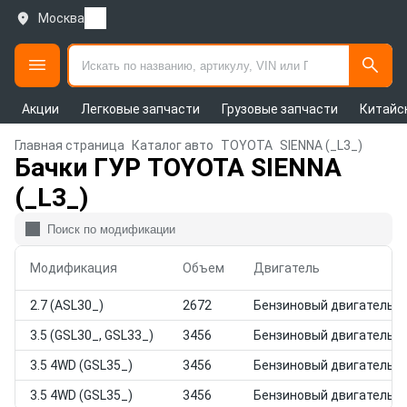
Москва
Акции
Легковые запчасти
Грузовые запчасти
Китайс
Главная страница
Каталог авто
TOYOTA
SIENNA (_L3_)
Бачки ГУР TOYOTA SIENNA
(_L3_)
Модификация
Объем
Двигатель
2.7 (ASL30_)
2672
Бензиновый двигатель
3.5 (GSL30_, GSL33_)
3456
Бензиновый двигатель
3.5 4WD (GSL35_)
3456
Бензиновый двигатель
3.5 4WD (GSL35_)
3456
Бензиновый двигатель