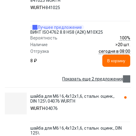
841025 WURTH
WURTH
841025
Лучшее предложение
ВИНТ ISO4762 8.8 HS8 (A2K) M10X25
100%
Вероятность
Наличие
>20 шт.
сегодня в 08:00
Отгрузка
8 ₽
В корзину
Показать еще 2 предложения
шайба для M6 ! 6,4x12x1,6, стальн. оцинк.,
DIN 125\ 04076 WURTH
WURTH
04076
шайба для M6 ! 6,4x12x1,6, стальн. оцинк., DIN
125\