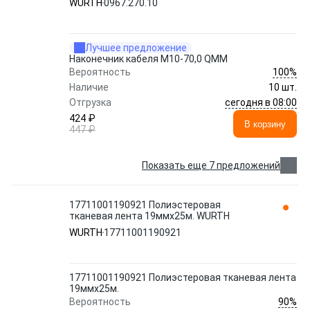
WURTH
0967.270.10
Лучшее предложение
Наконечник кабеля М10-70,0 QMM
100%
Вероятность
Наличие
10 шт.
сегодня в 08:00
Отгрузка
424 ₽
В корзину
447 ₽
Показать еще 7 предложений
17711001190921 Полиэстеровая
тканевая лента 19ммx25м. WURTH
WURTH
17711001190921
17711001190921 Полиэстеровая тканевая лента
19ммx25м.
90%
Вероятность