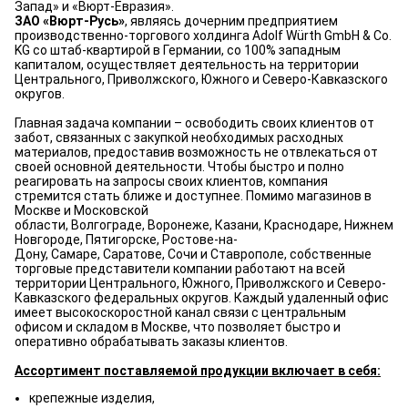
Запад» и «Вюрт-Евразия».
ЗАО «Вюрт-Русь»
, являясь дочерним предприятием
производственно-торгового холдинга Adolf Würth GmbH & Co.
KG со штаб-квартирой в Германии, со 100% западным
капиталом, осуществляет деятельность на территории
Центрального, Приволжского, Южного и Северо-Кавказского
округов.
Главная задача компании
–
освободить своих клиентов от
забот, связанных с закупкой необходимых расходных
материалов, предоставив возможность не отвлекаться от
своей основной деятельности. Чтобы быстро и полно
реагировать на запросы своих клиентов, компания
стремится стать ближе и доступнее. Помимо магазинов в
Москве и Московской
области, Волгограде, Воронеже, Казани, Краснодаре, Нижнем
Новгороде, Пятигорске, Ростове-на-
Дону, Самаре, Саратове, Сочи и Ставрополе, собственные
торговые представители компании работают на всей
территории Центрального, Южного, Приволжского и Северо-
Кавказского федеральных округов. Каждый удаленный офис
имеет высокоскоростной канал связи с центральным
офисом и складом в Москве, что позволяет быстро и
оперативно обрабатывать заказы клиентов.
Ассортимент поставляемой продукции включает в себя:
крепежные изделия,