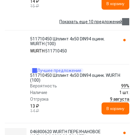
14 ₽
В корзину
15 ₽
Показать еще 10 предложений
511710450 Шплинт 4х50 DIN94 оцинк.
WURTH (100)
WURTH
511710450
Лучшее предложение
511710450 Шплинт 4х50 DIN94 оцинк. WURTH
(100)
99%
Вероятность
Наличие
1 шт.
9 августа
Отгрузка
13 ₽
В корзину
14 ₽
046800620 WURTH ПЕРБУНАНОВОЕ