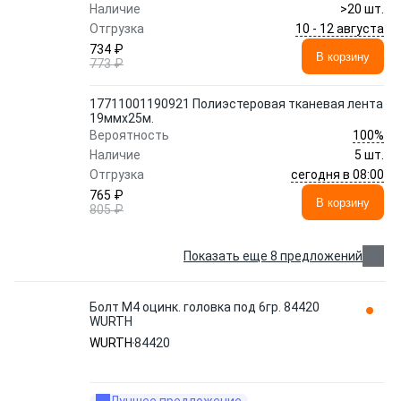
Наличие
>20 шт.
10 - 12 августа
Отгрузка
734 ₽
В корзину
773 ₽
17711001190921 Полиэстеровая тканевая лента
19ммx25м.
100%
Вероятность
Наличие
5 шт.
сегодня в 08:00
Отгрузка
765 ₽
В корзину
805 ₽
Показать еще 8 предложений
Болт M4 оцинк. головка под 6гр. 84420
WURTH
WURTH
84420