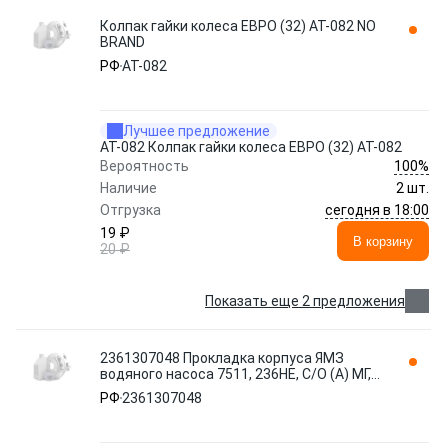
Колпак гайки колеса ЕВРО (32) АТ-082 NO
BRAND
РФ
АТ-082
Лучшее предложение
АТ-082 Колпак гайки колеса ЕВРО (32) АТ-082
100%
Вероятность
Наличие
2 шт.
сегодня в 18:00
Отгрузка
19 ₽
В корзину
20 ₽
Показать еще 2 предложения
2361307048 Прокладка корпуса ЯМЗ
водяного насоса 7511, 236НЕ, С/О (А) МГ,
шт NO BRAND
РФ
2361307048