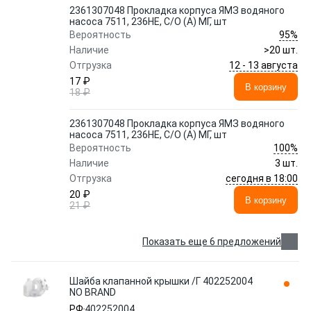
2361307048 Прокладка корпуса ЯМЗ водяного
насоса 7511, 236НЕ, С/О (А) МГ, шт
95%
Вероятность
Наличие
>20 шт.
12 - 13 августа
Отгрузка
17 ₽
В корзину
18 ₽
2361307048 Прокладка корпуса ЯМЗ водяного
насоса 7511, 236НЕ, С/О (А) МГ, шт
100%
Вероятность
Наличие
3 шт.
сегодня в 18:00
Отгрузка
20 ₽
В корзину
21 ₽
Показать еще 6 предложений
Шайба клапанной крышки /Г 402252004
NO BRAND
РФ
402252004