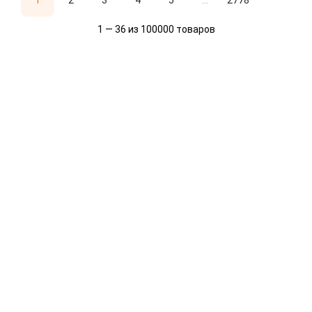
1
2
3
4
5
...
2778
1 — 36 из 100000 товаров