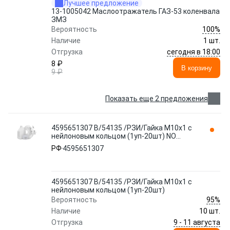
Лучшее предложение
13-1005042 Маслоотражатель ГАЗ-53 коленвала
ЗМЗ
100%
Вероятность
Наличие
1 шт.
сегодня в 18:00
Отгрузка
8 ₽
В корзину
9 ₽
Показать еще 2 предложения
4595651307 В/54135 /РЗИ/Гайка М10х1 с
нейлоновым кольцом (1уп-20шт) NO
BRAND
РФ
4595651307
4595651307 В/54135 /РЗИ/Гайка М10х1 с
нейлоновым кольцом (1уп-20шт)
95%
Вероятность
Наличие
10 шт.
9 - 11 августа
Отгрузка