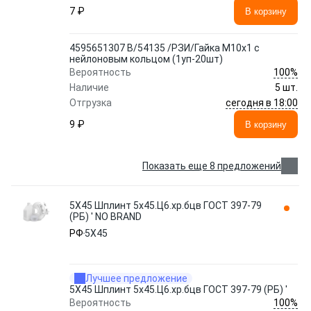
7 ₽
В корзину
4595651307 В/54135 /РЗИ/Гайка М10х1 с
нейлоновым кольцом (1уп-20шт)
100%
Вероятность
Наличие
5 шт.
сегодня в 18:00
Отгрузка
9 ₽
В корзину
Показать еще 8 предложений
5X45 Шплинт 5х45.Ц6.хр.бцв ГОСТ 397-79
(РБ) ' NO BRAND
РФ
5X45
Лучшее предложение
5X45 Шплинт 5х45.Ц6.хр.бцв ГОСТ 397-79 (РБ) '
100%
Вероятность