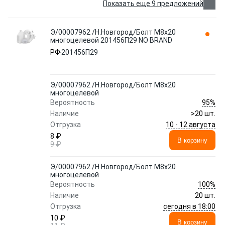
Показать еще 9 предложений
Э/00007962 /Н.Новгород/Болт М8х20
многоцелевой 201456П29 NO BRAND
РФ
201456П29
Э/00007962 /Н.Новгород/Болт М8х20
многоцелевой
95%
Вероятность
Наличие
>20 шт.
10 - 12 августа
Отгрузка
8 ₽
В корзину
9 ₽
Э/00007962 /Н.Новгород/Болт М8х20
многоцелевой
100%
Вероятность
Наличие
20 шт.
сегодня в 18:00
Отгрузка
10 ₽
В корзину