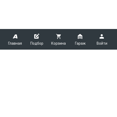
Главная
Подбор
Корзина
Гараж
Войти
ARMTEK
О Компании
Покупателям
Контакты
Как сделать заказ