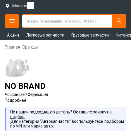
Москва
Акции
Легковые запчасти
Грузовые запчасти
Китайс
Главная
Бренды
NO BRAND
Росси́йская Федера́ция
Подробнее
Не нашли подходящую деталь? Оставьте
заявку на
подбор
.
Для категории “Автозапчасти” воспользуйтесь подбором
по
VIN или марке авто
.