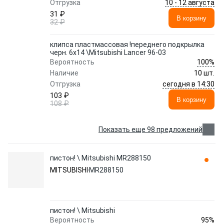
10 - 12 августа
Отгрузка
31 ₽
В корзину
32 ₽
клипса пластмассовая !переднего подкрылка
черн. 6x14 \Mitsubishi Lancer 96-03
100%
Вероятность
Наличие
10 шт.
сегодня в 14:30
Отгрузка
103 ₽
В корзину
108 ₽
Показать еще 98 предложений
пистон! \ Mitsubishi MR288150
MITSUBISHI
MR288150
пистон! \ Mitsubishi
95%
Вероятность