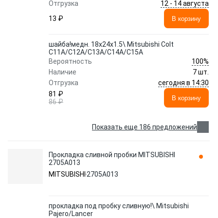
12 - 14 августа
Отгрузка
13 ₽
В корзину
шайба!медн. 18x24x1.5\ Mitsubishi Colt
C11A/C12A/C13A/C14A/C15A
100%
Вероятность
Наличие
7 шт.
сегодня в 14:30
Отгрузка
81 ₽
В корзину
86 ₽
Показать еще 186 предложений
Прокладка сливной пробки MITSUBISHI
2705A013
MITSUBISHI
2705A013
прокладка под пробку сливную!\ Mitsubishi
Pajero/Lancer