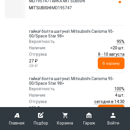
MD195747 ГАЙКА MITSUBISHI
MITSUBISHI
MD195747
гайка! болта шатуна\ Mitsubishi Carisma 95-
00/Space Star 98>
95%
Вероятность
Наличие
>20 шт.
8 - 10 августа
Отгрузка
27 ₽
В корзину
28 ₽
гайка! болта шатуна\ Mitsubishi Carisma 95-
00/Space Star 98>
100%
Вероятность
Наличие
4 шт.
сегодня в 14:30
Отгрузка
152 ₽
В корзину
160 ₽
Главная
Подбор
Корзина
Гараж
Войти
Показать еще 59 предложений