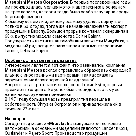
Mitsubishi Motors Corporation
. В первые послевоенные годы
им производилась мелкая мото- и автотехника в основном
на трех колесах, которая тогда была особо популярна среди
бедных фермеров.
К былому объему и идейному размаху удалось вернуться
только в 50-х годах, тогда же и начали налаживать экспорт
продукции в Европу. Большой прорыв компания совершила в
60-х, выпустив модели семейства Colt и Galant.
Популярность настигла автомобили и запчасти
Мицубиси
, а
модельный ряд позднее пополнился новыми творениями
Lancer, Delica и Pajero.
Особенности стратегии развития
Интересным является тот факт, что развиваясь, компания
Mitsubishi Motors
всегда стремилась образовать очередной
альянс с иностранными партнерами, так как сказать
заручиться их безоговорочной поддержкой.
Впервые эту стратегию использовал Томио Кубо, первый
президент холдинга. Ее успех был очевиден, поэтому ее
взяли на вооружение приемники.
В 1971 году большая часть предприятия перешла в
собственность Chrysler Corporation и принадлежала ей в
течение 22-х лет.
Наши дни
Сегодня под маркой
«Mitsubishi»
выпускаются легковые
автомобили, а основными моделями являются Lancer и Colt,
Outlander и Pajero Sport. Производство продукции