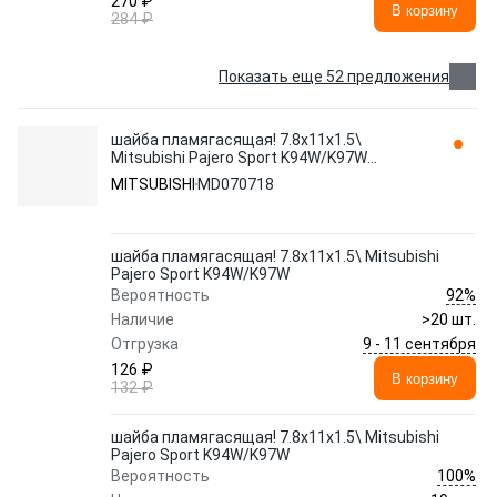
270 ₽
В корзину
284 ₽
Показать еще 52 предложения
шайба пламягасящая! 7.8х11х1.5\
Mitsubishi Pajero Sport K94W/K97W
MD070718
MITSUBISHI
MD070718
шайба пламягасящая! 7.8х11х1.5\ Mitsubishi
Pajero Sport K94W/K97W
92%
Вероятность
Наличие
>20 шт.
9 - 11 сентября
Отгрузка
126 ₽
В корзину
132 ₽
шайба пламягасящая! 7.8х11х1.5\ Mitsubishi
Pajero Sport K94W/K97W
100%
Вероятность