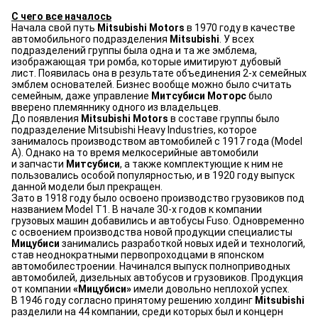
С чего все началось
Начала свой путь
Mitsubishi Motors
в 1970 году в качестве
автомобильного подразделения
Mitsubishi
. У всех
подразделений группы была одна и та же эмблема,
изображающая три ромба, которые имитируют дубовый
лист. Появилась она в результате объединения 2-х семейных
эмблем основателей. Бизнес вообще можно было считать
семейным, даже управление
Митсубиси Моторс
было
вверено племяннику одного из владельцев.
До появления
Mitsubishi Motors
в составе группы было
подразделение Mitsubishi Heavy Industries, которое
занималось производством автомобилей с 1917 года (Model
A). Однако на то время мелкосерийные автомобили
и запчасти
Митсубиси
, а также комплектующие к ним не
пользовались особой популярностью, и в 1920 году выпуск
данной модели был прекращен.
Зато в 1918 году было освоено производство грузовиков под
названием Model T1. В начале 30-х годов к компании
грузовых машин добавились и автобусы Fuso. Одновременно
с освоением производства новой продукции специалисты
Мицубиси
занимались разработкой новых идей и технологий,
став неоднократными первопроходцами в японском
автомобилестроении. Начинался выпуск полноприводных
автомобилей, дизельных автобусов и грузовиков. Продукция
от компании
«Мицубиси»
имели довольно неплохой успех.
В 1946 году согласно принятому решению холдинг
Mitsubishi
разделили на 44 компании, среди которых был и концерн