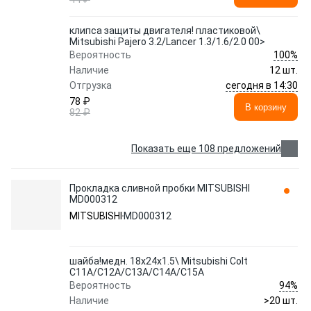
клипса защиты двигателя! пластиковой\
Mitsubishi Pajero 3.2/Lancer 1.3/1.6/2.0 00>
100%
Вероятность
Наличие
12 шт.
сегодня в 14:30
Отгрузка
78 ₽
В корзину
82 ₽
Показать еще 108 предложений
Прокладка сливной пробки MITSUBISHI
MD000312
MITSUBISHI
MD000312
шайба!медн. 18x24x1.5\ Mitsubishi Colt
C11A/C12A/C13A/C14A/C15A
94%
Вероятность
Наличие
>20 шт.