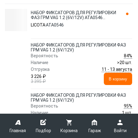
НАБОР ФИКСАТОРОВ ДЛЯ РЕГУЛИРОВКИ
ФАЗ ГРМ VAG 1.2 (6V/12V) ATA0546
LICOTA
LICOTA
ATA0546
НАБОР ФИКСАТОРОВ ДЛЯ РЕГУЛИРОВКИ ФАЗ
ГРМ VAG 1.2 (6V/12V)
84%
Вероятность
Наличие
>20 шт.
11 - 13 августа
Отгрузка
3 226 ₽
В корзину
3 395 ₽
НАБОР ФИКСАТОРОВ ДЛЯ РЕГУЛИРОВКИ ФАЗ
ГРМ VAG 1.2 (6V/12V)
95%
Вероятность
Наличие
1 шт.
8 - 10 августа
Отгрузка
4 595 ₽
В корзину
Главная
Подбор
Корзина
Гараж
Войти
4 837 ₽