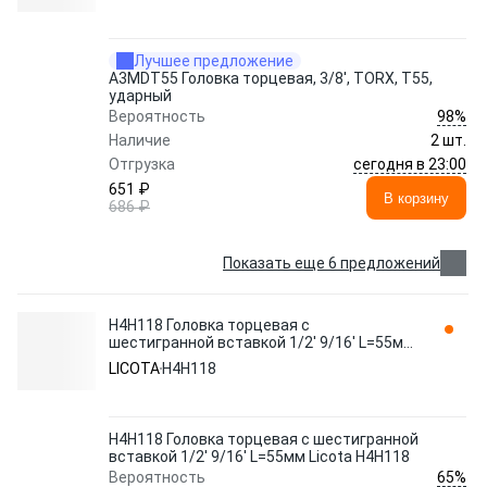
Лучшее предложение
A3MDT55 Головка торцевая, 3/8', TORX, T55,
ударный
98%
Вероятность
Наличие
2 шт.
сегодня в 23:00
Отгрузка
651 ₽
В корзину
686 ₽
Показать еще 6 предложений
H4H118 Головка торцевая с
шестигранной вставкой 1/2' 9/16' L=55мм
Licota H4H118
LICOTA
H4H118
H4H118 Головка торцевая с шестигранной
вставкой 1/2' 9/16' L=55мм Licota H4H118
65%
Вероятность