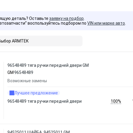
дящую деталь? Оставьте
заявку на подбор
.
Автозапчасти” воспользуйтесь подбором по
VIN или марке авто
.
Выбор ARMTEK
96548489 тяга ручки передней двери GM
GM
96548489
Возможные замены
Лучшее предложение
100%
96548489 тяга ручки передней двери
94525011 ШАЙБА, 94525011 GM