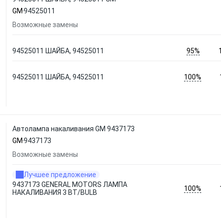
GM
94525011
Возможные замены
95%
94525011 ШАЙБА, 94525011
100%
94525011 ШАЙБА, 94525011
Автолампа накаливания GM 9437173
GM
9437173
Возможные замены
Лучшее предложение
9437173 GENERAL MOTORS ЛАМПА
100%
НАКАЛИВАНИЯ 3 ВТ/BULB