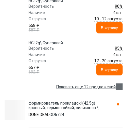
HG !2g\ Суперклей
90%
Вероятность
Наличие
4 шт.
10 - 12 августа
Отгрузка
558 ₽
В корзину
587 ₽
HG !2g\ Суперклей
95%
Вероятность
Наличие
4 шт.
17 - 20 августа
Отгрузка
657 ₽
В корзину
692 ₽
Показать еще 12 предложений
формирователь прокладок !(42.5g)
красный, термостойкий, силиконов.\
DD6724 DONE DEAL
DONE DEAL
DD6724