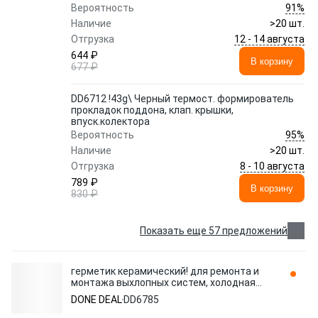
91%
Вероятность
Наличие
>20 шт.
12 - 14 августа
Отгрузка
644 ₽
В корзину
677 ₽
DD6712 !43g\ Черный термост. формирователь
прокладок поддона, клап. крышки,
впуск.колектора
95%
Вероятность
Наличие
>20 шт.
8 - 10 августа
Отгрузка
789 ₽
В корзину
830 ₽
Показать еще 57 предложений
герметик керамический! для ремонта и
монтажа выхлопных систем, холодная
сварка, 170г\ DD6785 DONE DEAL
DONE DEAL
DD6785