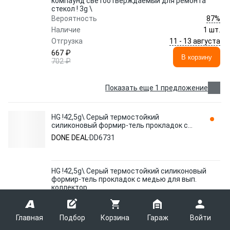
компаунд светоотверждаемый для ремонта
стекол ! 3g \
87%
Вероятность
Наличие
1 шт.
11 - 13 августа
Отгрузка
667 ₽
В корзину
702 ₽
Показать еще 1 предложение
HG !42,5g\ Серый термостойкий
силиконовый формир-тель прокладок с
медью для вып. коллектор. DD6731 DONE
DONE DEAL
DD6731
DEAL
HG !42,5g\ Серый термостойкий силиконовый
формир-тель прокладок с медью для вып.
коллектор.
94%
Вероятность
Наличие
16 шт.
Главная
Подбор
Корзина
Гараж
Войти
13 - 15 августа
Отгрузка