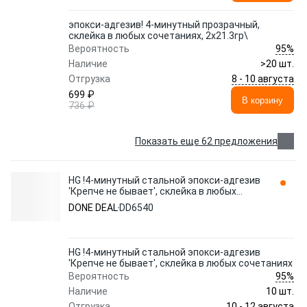
эпокси-адгезив! 4-минутный прозрачный,
склейка в любых сочетаниях, 2х21.3гр\
95%
Вероятность
Наличие
>20 шт.
8 - 10 августа
Отгрузка
699 ₽
В корзину
736 ₽
Показать еще 62 предложения
HG !4-минутный стальной эпокси-адгезив
'Крепче не бывает', склейка в любых
сочетаниях DD6540 DONE DEAL
DONE DEAL
DD6540
HG !4-минутный стальной эпокси-адгезив
'Крепче не бывает', склейка в любых сочетаниях
95%
Вероятность
Наличие
10 шт.
10 - 12 августа
Отгрузка