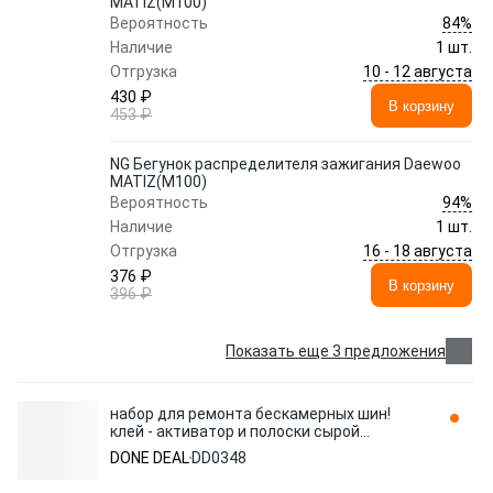
MATIZ(M100)
84%
Вероятность
Наличие
1 шт.
10 - 12 августа
Отгрузка
430 ₽
В корзину
453 ₽
NG Бегунок распределителя зажигания Daewoo
MATIZ(M100)
94%
Вероятность
Наличие
1 шт.
16 - 18 августа
Отгрузка
376 ₽
В корзину
396 ₽
Показать еще 3 предложения
набор для ремонта бескамерных шин!
клей - активатор и полоски сырой
резины\ DD0348 DONE DEAL
DONE DEAL
DD0348