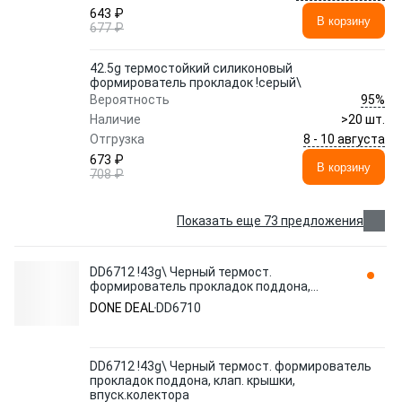
643 ₽
В корзину
677 ₽
42.5g термостойкий силиконовый
формирователь прокладок !серый\
95%
Вероятность
Наличие
>20 шт.
8 - 10 августа
Отгрузка
673 ₽
В корзину
708 ₽
Показать еще 73 предложения
DD6712 !43g\ Черный термост.
формирователь прокладок поддона,
клап. крышки, впуск.колектора DD6710
DONE DEAL
DD6710
DONE DEAL
DD6712 !43g\ Черный термост. формирователь
прокладок поддона, клап. крышки,
впуск.колектора