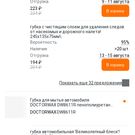
9 - 11 августа
Отгрузка
223 ₽
В корзину
234 ₽
губка с чистящим слоем для удаления следов
от насекомых и дорожного налета!
245x135x75мм\
95%
Вероятность
Наличие
>20 шт.
13 - 15 августа
Отгрузка
194 ₽
В корзину
204 ₽
Показать еще 32 предложения
Губка для мытья автомобиля
DOCTORWAX DW8611R пенополиуретан
восьмерка 1 шт.
DOCTORWAX
DW8611R
губка автомобильная 'Великолепный блеск'!