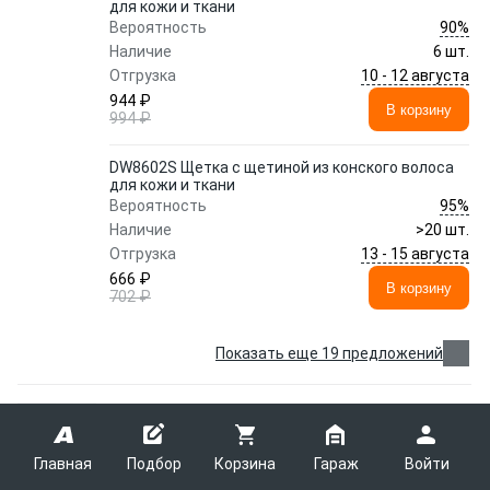
для кожи и ткани
90%
Вероятность
Наличие
6 шт.
10 - 12 августа
Отгрузка
944 ₽
В корзину
994 ₽
DW8602S Щетка с щетиной из конского волоса
для кожи и ткани
95%
Вероятность
Наличие
>20 шт.
13 - 15 августа
Отгрузка
666 ₽
В корзину
702 ₽
Показать еще 19 предложений
Салфетки из микрофибры DW9912S
DOCTORWAX
DOCTORWAX
DW9912S
Главная
Подбор
Корзина
Гараж
Войти