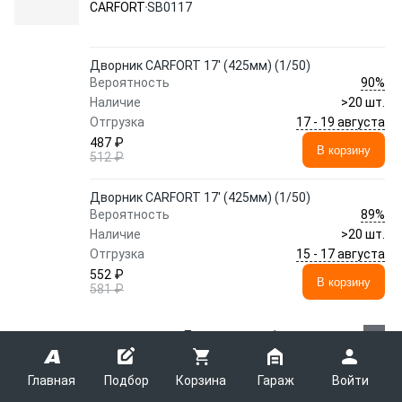
CARFORT
SB0117
Дворник CARFORT 17' (425мм) (1/50)
90%
Вероятность
Наличие
>20 шт.
17 - 19 августа
Отгрузка
487 ₽
В корзину
512 ₽
Дворник CARFORT 17' (425мм) (1/50)
89%
Вероятность
Наличие
>20 шт.
15 - 17 августа
Отгрузка
552 ₽
В корзину
581 ₽
Показать еще 1 предложение
Главная
Подбор
Корзина
Гараж
Войти
Щетка стеклоочистителя SB0118
CARFORT