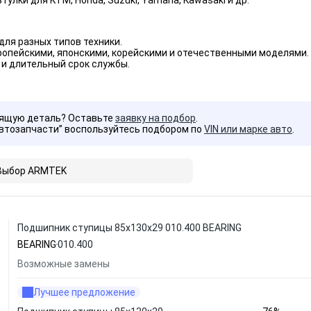
улки для KTM, Honda, Suzuki, Yamaha, Kawasaki и др.
для разных типов техники.
ропейскими, японскими, корейскими и отечественными моделями.
 и длительный срок службы.
дящую деталь? Оставьте
заявку на подбор
.
Автозапчасти” воспользуйтесь подбором по
VIN или марке авто
.
Выбор ARMTEK
Подшипник ступицы 85x130x29 010.400 BEARING
BEARING
010.400
Возможные замены
Лучшее предложение