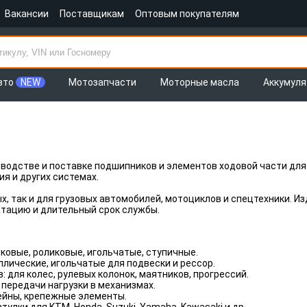
Вакансии
Поставщикам
Оптовым покупателям
вто
NEW
Мотозапчасти
Моторные масла
Аккумул
водстве и поставке подшипников и элементов ходовой части для
ия и других системах.
х, так и для грузовых автомобилей, мотоциклов и спецтехники. И
атацию и длительный срок службы.
ковые, роликовые, игольчатые, ступичные.
ллические, игольчатые для подвески и рессор.
для колес, рулевых колонок, маятников, прогрессий.
 передачи нагрузки в механизмах.
тейны, крепежные элементы.