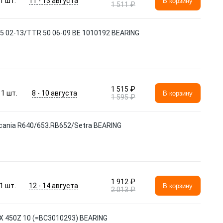
11 - 13 августа
1
шт.
В корзину
1 511 ₽
5 02-13/TTR 50 06-09 BE 1010192 BEARING
1 515 ₽
8 - 10 августа
1
шт.
В корзину
1 595 ₽
cania R640/653.RB652/Setra BEARING
1 912 ₽
12 - 14 августа
1
шт.
В корзину
2 013 ₽
X 450Z 10 (=BC3010293) BEARING