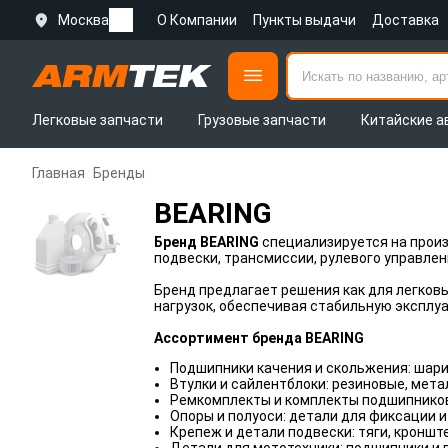
Москва
О Компании
Пункты выдачи
Доставка
Легковые запчасти
Грузовые запчасти
Китайские а
Главная
Бренды
BEARING
Бренд BEARING
специализируется на произ
подвески, трансмиссии, рулевого управлен
Бренд предлагает решения как для легковы
нагрузок, обеспечивая стабильную эксплу
Ассортимент бренда BEARING
Подшипники качения и скольжения: шари
Втулки и сайлентблоки: резиновые, мета
Ремкомплекты и комплекты подшипников: 
Опоры и полуоси: детали для фиксации и
Крепеж и детали подвески: тяги, кронш