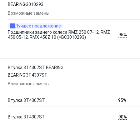
BEARING
3010293
Возможные замены
Лучшее предложение
Подшипники заднего колеса RMZ 250 07-12, RMZ
95%
450 05-12, RMX 450Z 10 (=BC3010293)
Втулка 3T4307ST BEARING
BEARING
3T4307ST
Возможные замены
95%
Втулка 3T4307ST
90%
Втулка 3T4307ST