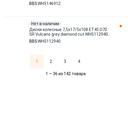
BBS
WHS146912
Нет в наличии
Диски колесные 7,5x17/5x108 ET45 D70
SR Vulcano grey diamond cut WHS112940
BBS
BBS
WHS112940
1
2
3
4
1 — 36 из 142 товара