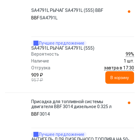
SA4791L РЫЧАГ SA4791L (555) BBF
BBF
SA4791L
Лучшее предложение
SA4791L РЫЧАГ SA4791L (555)
99%
Вероятность
Наличие
1 шт.
завтра в 17:30
Отгрузка
909 ₽
В корзину
957 ₽
Присадка для топливной системы
двигателя BBF 3014 дизельное 0.325 л
BBF
3014
Лучшее предложение
АНТИГЕЛЬ ДЛЯ ДИЗЕЛЬНОГО ТОПЛИВА НА 50-