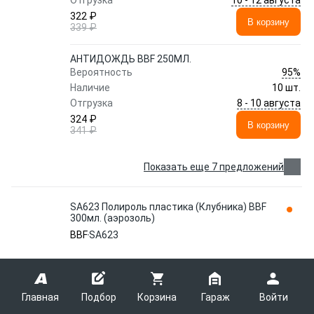
Отгрузка
322 ₽
В корзину
339 ₽
АНТИДОЖДЬ BBF 250МЛ.
95%
Вероятность
Наличие
10 шт.
8 - 10 августа
Отгрузка
324 ₽
В корзину
341 ₽
Показать еще 7 предложений
SA623 Полироль пластика (Клубника) BBF
300мл. (аэрозоль)
BBF
SA623
SA623 Полироль пластика (Клубника) BBF 300мл.
(аэрозоль)
Главная
Подбор
Корзина
Гараж
Войти
90%
Вероятность