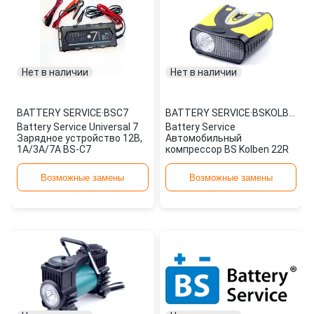
Нет в наличии
Нет в наличии
BATTERY SERVICE
·
BSC7
BATTERY SERVICE
·
BSKOLBEN22R
Battery Service Universal 7
Battery Service
Зарядное устройство 12В,
Автомобильный
1А/3А/7A BS-C7
компрессор BS Kolben 22R
Возможные замены
Возможные замены