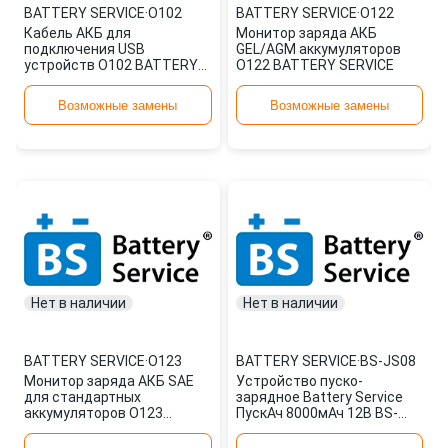
BATTERY SERVICE
·
O102
BATTERY SERVICE
·
O122
Кабель АКБ для
Монитор заряда АКБ
подключения USB
GEL/AGM аккумуляторов
устройств O102 BATTERY
O122 BATTERY SERVICE
SERVICE
Возможные замены
Возможные замены
Нет в наличии
Нет в наличии
BATTERY SERVICE
·
O123
BATTERY SERVICE
·
BS-JS08
Монитор заряда АКБ SAE
Устройство пуско-
для стандартных
зарядное Battery Service
аккумуляторов O123
ПускАч 8000мАч 12В BS-
BATTERY SERVICE
JS08