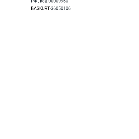
РФ , код:00009960
BASKURT
36050106