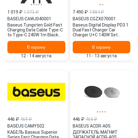
1 019 ₽
1 073 ₽
7 490 ₽
7 884 ₽
BASEUS
·
CAWJ040001
BASEUS
·
CGZX070001
Baseus Tungsten Gold Fast
Baseus Digital Display PD3.1
Charging Data Cable Type-C
Dual Fast Charger Car
to Type-C 240W 1m Black
Charger U+C 140W Set
CAWJ040001
Obsidian Black (With Superio
CGZX070001
В корзину
В корзину
12 - 14 августа
11 - 13 августа
446 ₽
469 ₽
446 ₽
469 ₽
BASEUS
·
CAMYS02
BASEUS
·
ACDR-A0S
КАБЕЛЬ Baseus Superior
ДЕРЖАТЕЛЬ МАГНИТ
Series Fast Charging Data
ЗАПАСНОЙ ACDR-A0S