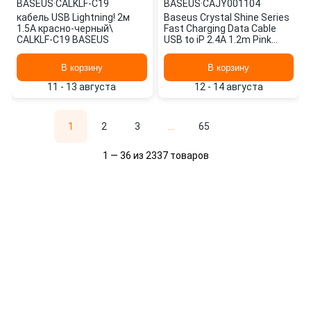
BASEUS
·
CALKLF-C19
BASEUS
·
CAJY001104
кабель USB Lightning! 2м
Baseus Crystal Shine Series
1.5A красно-черный\
Fast Charging Data Cable
CALKLF-C19 BASEUS
USB to iP 2.4A 1.2m Pink
CAJY001104
В корзину
В корзину
11 - 13 августа
12 - 14 августа
1
2
3
...
65
1 — 36 из 2337 товаров