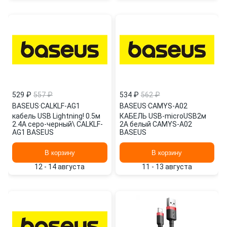
529 ₽
557 ₽
534 ₽
562 ₽
BASEUS
·
CALKLF-AG1
BASEUS
·
CAMYS-A02
кабель USB Lightning! 0.5м
КАБЕЛЬ USB-microUSB2м
2.4A серо-черный\ CALKLF-
2А белый CAMYS-A02
AG1 BASEUS
BASEUS
В корзину
В корзину
12 - 14 августа
11 - 13 августа