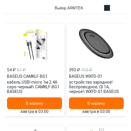
Выбор ARMTEK
54 ₽
57 ₽
393 ₽
413 ₽
BASEUS
·
CAMKLF-BG1
BASEUS
·
WXFD-01
кабель USB! micro 1м 2.4A
устройство зарядное!
серо-черный\ CAMKLF-BG1
беспроводное, QI 1A,
BASEUS
черное\ WXFD-01 BASEUS
В корзину
В корзину
завтра в 03:00
завтра в 03:00