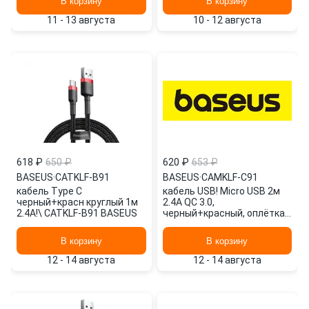
В корзину
В корзину
11 - 13 августа
10 - 12 августа
618 ₽
650 ₽
620 ₽
653 ₽
BASEUS
·
CATKLF-B91
BASEUS
·
CAMKLF-C91
кабель Type C
кабель USB! Micro USB 2м
черный+красн круглый 1м
2.4A QC 3.0,
2.4А!\ CATKLF-B91 BASEUS
черный+красный, оплётка\
CAMKLF-C91 BASEUS
В корзину
В корзину
12 - 14 августа
12 - 14 августа