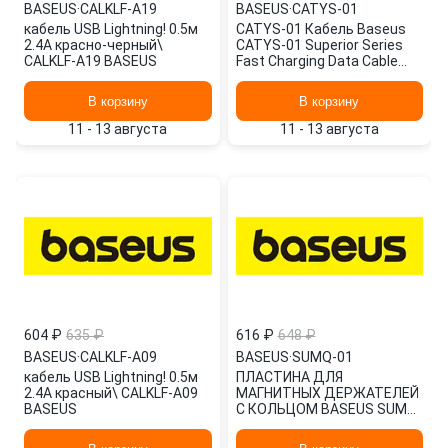
BASEUS
·
CALKLF-A19
BASEUS
·
CATYS-01
кабель USB Lightning! 0.5м
CATYS-01 Кабель Baseus
2.4A красно-черный\
CATYS-01 Superior Series
CALKLF-A19 BASEUS
Fast Charging Data Cable
USB to Type-C 66W 1m Black
В корзину
В корзину
11 - 13 августа
11 - 13 августа
604 ₽
635 ₽
616 ₽
648 ₽
BASEUS
·
CALKLF-A09
BASEUS
·
SUMQ-01
кабель USB Lightning! 0.5м
ПЛАСТИНА ДЛЯ
2.4A красный\ CALKLF-A09
МАГНИТНЫХ ДЕРЖАТЕЛЕЙ
BASEUS
С КОЛЬЦОМ BASEUS SUMQ-
01