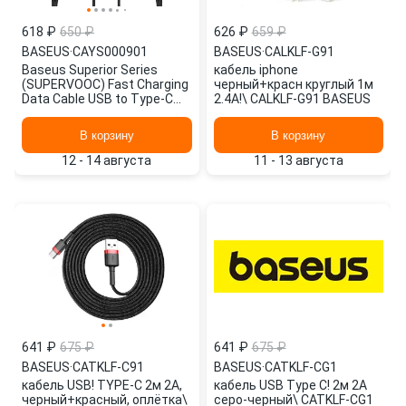
618 ₽
650 ₽
626 ₽
659 ₽
BASEUS
·
CAYS000901
BASEUS
·
CALKLF-G91
Baseus Superior Series
кабель iphone
(SUPERVOOC) Fast Charging
черный+красн круглый 1м
Data Cable USB to Type-C
2.4А!\ CALKLF-G91 BASEUS
65W 1m Black CAYS000901
В корзину
В корзину
12 - 14 августа
11 - 13 августа
641 ₽
675 ₽
641 ₽
675 ₽
BASEUS
·
CATKLF-C91
BASEUS
·
CATKLF-CG1
кабель USB! TYPE-C 2м 2A,
кабель USB Type C! 2м 2A
черный+красный, оплётка\
серо-черный\ CATKLF-CG1