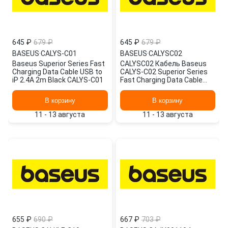
645 ₽
679 ₽
645 ₽
679 ₽
BASEUS
·
CALYS-C01
BASEUS
·
CALYSC02
Baseus Superior Series Fast
CALYSC02 Кабель Baseus
Charging Data Cable USB to
CALYS-C02 Superior Series
iP 2.4A 2m Black CALYS-C01
Fast Charging Data Cable
USB to Lightning 2.4A 2m W
В корзину
В корзину
11 - 13 августа
11 - 13 августа
655 ₽
690 ₽
667 ₽
703 ₽