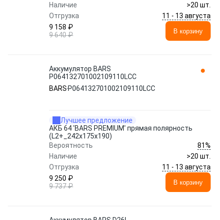
Наличие
>20 шт.
11 - 13 августа
Отгрузка
9 158 ₽
В корзину
9 640 ₽
Аккумулятор BARS
P064132701002109110LСС
BARS
P064132701002109110LСС
Лучшее предложение
АКБ 64 'BARS PREMIUM' прямая полярность
(L2+_242x175x190)
81%
Вероятность
Наличие
>20 шт.
11 - 13 августа
Отгрузка
9 250 ₽
В корзину
9 737 ₽