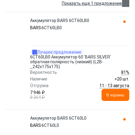
Показать еще 1 предложение
Аккумулятор BARS 6СТ60LB0
BARS
6СТ60LB0
Лучшее предложение
6СТ60LB0 Аккумулятор 60 'BARS SILVER'
обратная полярность (низкий) (L2B-
_242x175x175)
81%
Вероятность
Наличие
>20 шт.
11 - 13 августа
Отгрузка
7 946 ₽
В корзину
8 364 ₽
Аккумулятор BARS 6СТ60L0
BARS
6СТ60L0