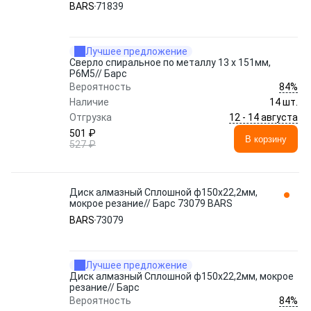
BARS
71839
Лучшее предложение
Сверло спиральное по металлу 13 x 151мм,
Р6М5// Барс
84%
Вероятность
Наличие
14 шт.
12 - 14 августа
Отгрузка
501 ₽
В корзину
527 ₽
Диск алмазный Сплошной ф150х22,2мм,
мокрое резание// Барс 73079 BARS
BARS
73079
Лучшее предложение
Диск алмазный Сплошной ф150х22,2мм, мокрое
резание// Барс
84%
Вероятность