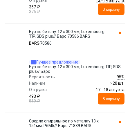
12 - 14 августа
Отгрузка
357 ₽
В корзину
376 ₽
Бур по бетону, 12 х 300 мм, Luxembourg
TIP, SDS plus// Барс 70586 BARS
BARS
70586
Лучшее предложение
Бур по бетону, 12 х 300 мм, Luxembourg TIP, SDS
plus// Барс
95%
Вероятность
Наличие
>20 шт.
17 - 18 августа
Отгрузка
493 ₽
В корзину
519 ₽
Сверло спиральное по металлу 13 x
151мм, Р6М5// Барс 71839 BARS