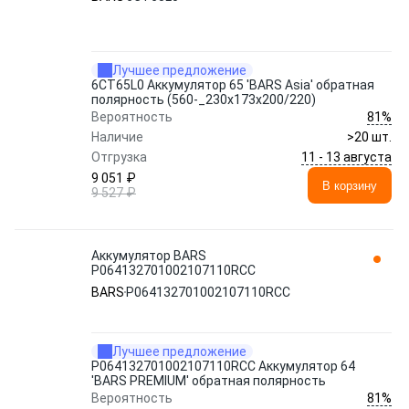
Лучшее предложение
6СТ65L0 Аккумулятор 65 'BARS Asia' обратная
полярность (560-_230x173x200/220)
81%
Вероятность
Наличие
>20 шт.
11 - 13 августа
Отгрузка
9 051 ₽
В корзину
9 527 ₽
Аккумулятор BARS
P064132701002107110RСС
BARS
P064132701002107110RСС
Лучшее предложение
P064132701002107110RСС Аккумулятор 64
'BARS PREMIUM' обратная полярность
81%
Вероятность