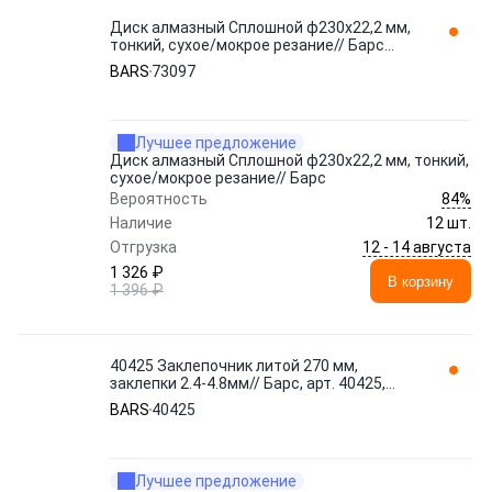
Диск алмазный Сплошной ф230х22,2 мм,
тонкий, сухое/мокрое резание// Барс
73097 BARS
BARS
73097
Лучшее предложение
Диск алмазный Сплошной ф230х22,2 мм, тонкий,
сухое/мокрое резание// Барс
84%
Вероятность
Наличие
12 шт.
12 - 14 августа
Отгрузка
1 326 ₽
В корзину
1 396 ₽
40425 Заклепочник литой 270 мм,
заклепки 2.4-4.8мм// Барс, арт. 40425,
Тайвань (Китай) BARS
BARS
40425
Лучшее предложение