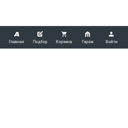
Главная
Подбор
Корзина
Гараж
Войти
ARMTEK
О Компании
Покупателям
Контакты
Как сделать заказ
Партнерам