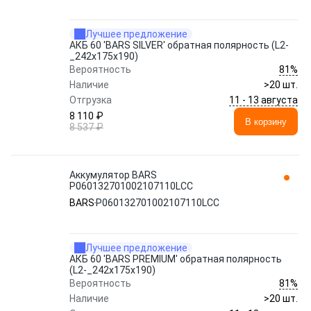
Лучшее предложение
АКБ 60 'BARS SILVER' обратная полярность (L2-
_242x175x190)
81%
Вероятность
Наличие
>20 шт.
11 - 13 августа
Отгрузка
8 110 ₽
В корзину
8 537 ₽
Аккумулятор BARS
P060132701002107110LСС
BARS
P060132701002107110LСС
Лучшее предложение
АКБ 60 'BARS PREMIUM' обратная полярность
(L2-_242x175x190)
81%
Вероятность
Наличие
>20 шт.