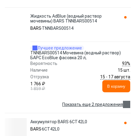
Жидкость AdBlue (водный раствор
мочевины) BARS TNNBARS00514
BARS
TNNBARS00514
Лучшее предложение
TNNBARS00514 Мочевина (водный раствор)
БАРС EcoBlue фасовка 20 л,
93%
Вероятность
Наличие
15 шт.
15 - 17 августа
Отгрузка
1 766 ₽
В корзину
1 859 ₽
Показать еще 2 предложения
Аккумулятор BARS 6СТ42L0
BARS
6СТ42L0