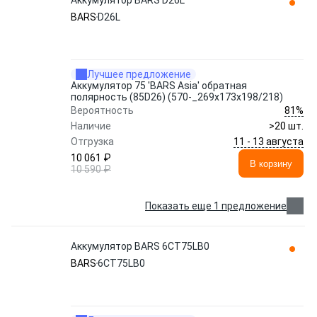
Аккумулятор BARS D26L
BARS
D26L
Лучшее предложение
Аккумулятор 75 'BARS Asia' обратная
полярность (85D26) (570-_269x173x198/218)
81%
Вероятность
Наличие
>20 шт.
11 - 13 августа
Отгрузка
10 061 ₽
В корзину
10 590 ₽
Показать еще 1 предложение
Аккумулятор BARS 6СТ75LB0
BARS
6СТ75LB0