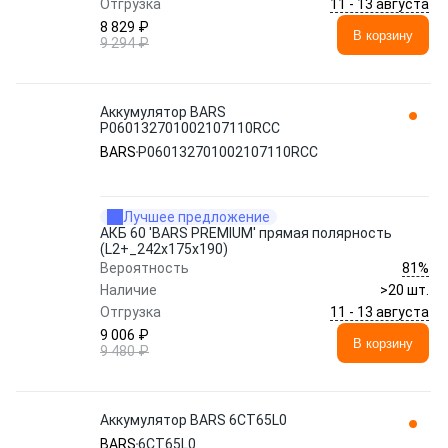
11 - 13 августа
Отгрузка
8 829 ₽
В корзину
9 294 ₽
Аккумулятор BARS
P060132701002107110RСС
BARS
P060132701002107110RСС
Лучшее предложение
АКБ 60 'BARS PREMIUM' прямая полярность
(L2+_242x175x190)
81%
Вероятность
Наличие
>20 шт.
11 - 13 августа
Отгрузка
9 006 ₽
В корзину
9 480 ₽
Аккумулятор BARS 6СТ65L0
BARS
6СТ65L0