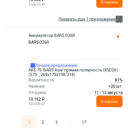
В корзину
10 611 ₽
Показать еще 1 предложение
Аккумулятор BARS D26R
BARS
D26R
Лучшее предложение
АКБ 75 'BARS Asia' прямая полярность (85D26)
(570-_269x173x198/218)
81%
Вероятность
Наличие
>20 шт.
11 - 13 августа
Отгрузка
10 162 ₽
В корзину
10 696 ₽
1
2
3
...
17