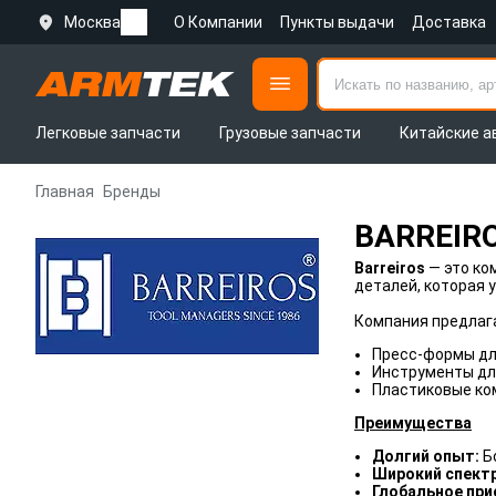
Москва
О Компании
Пункты выдачи
Доставка
Легковые запчасти
Грузовые запчасти
Китайские а
Главная
Бренды
BARREIR
Barreiros
— это ко
деталей, которая 
Компания предлаг
Пресс-формы дл
Инструменты дл
Пластиковые ко
Преимущества
Долгий опыт:
Б
Широкий спектр
Глобальное при