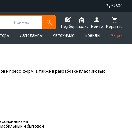
*7600
Пример
Подбор
Гараж
Войти
Корзина
яторы
Автолампы
Автохимия
Бренды
Акции
ов и пресс-форм, а также в разработке пластиковых
фессионализма.
омобильный и бытовой.