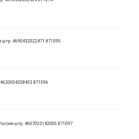
я штр. 4690432022471 871095
. 4620004208453 871096
 Россия штр. 4607023142005 871097