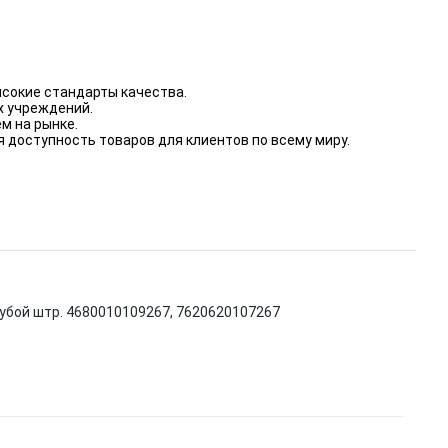
ысокие стандарты качества.
х учреждений.
м на рынке.
 доступность товаров для клиентов по всему миру.
убой штр. 4680010109267, 7620620107267