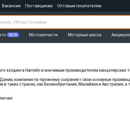
Вакансии
Поставщикам
Оптовым покупателям
вто
NEW
Мотозапчасти
Моторные масла
Аккумул
о холдинга Hamelin и значимым производителем канцелярских т
Дании, компания по-прежнему сохраняет свои основные производ
 в таких странах, как Великобритания, Малайзия и Австралия, 
ключая: