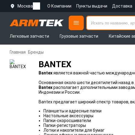
Москва
О Компании
Пункты выдачи
Доставка
Легковые запчасти
Грузовые запчасти
Китайские а
Главная
Бренды
BANTEX
Bantex
является важной частью международног
Основанная около шести десятилетий назад в 
Bantex
располагает дополнительными заводами
Индонезии и России.
Bantex предлагает широкий спектр товаров, в
Планшеты и адресные папки
Настольные аксессуары
Папки-скоросшиватели
Папки-регистраторы
Лотки и накопители для бумаг