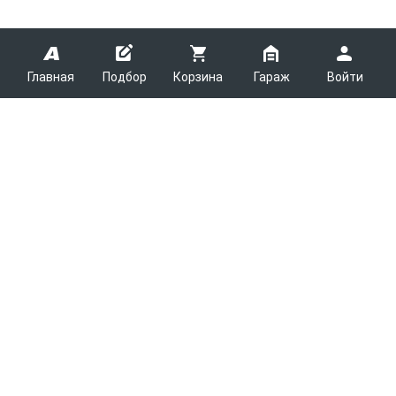
Главная
Подбор
Корзина
Гараж
Войти
ARMTEK
О Компании
Покупателям
Контакты
Как сделать заказ
Партнерам
Новости
Доставка
Поставщикам
Каталоги
Вакансии
Оплата