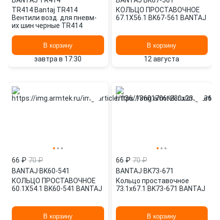
BANTAJ
·
TR414
BANTAJ
·
BK67-561
TR414 Bantaj TR414
КОЛЬЦО ПРОСТАВОЧНОЕ
Вентили возд. для пневм-
67.1X56.1 BK67-561 BANTAJ
их шин черные TR414
В корзину
В корзину
завтра в 17:30
12 августа
66 ₽
70 ₽
66 ₽
70 ₽
BANTAJ
·
BK60-541
BANTAJ
·
BK73-671
КОЛЬЦО ПРОСТАВОЧНОЕ
Кольцо проставочное
60.1X54.1 BK60-541 BANTAJ
73.1x67.1 BK73-671 BANTAJ
В корзину
В корзину