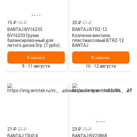
15 ₽
16 ₽
20 ₽
21 ₽
BANTAJ
·
BV16233
BANTAJ
·
BTRZ-12
BV16233 Грузик
Колпачок вентиля,
балансировочный для
пластмассовый BTRZ-12
литого диска 5гр. (Турбо)
BANTAJ
(1шт.) BANTAJ BV16233
В корзину
В корзину
9 - 11 августа
10 - 12 августа
21 ₽
22 ₽
23 ₽
25 ₽
BANTAJ
·
TR414
BANTAJ
·
BV23868