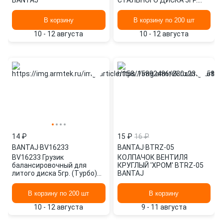
BANTAJ
СТАЛЬНОГО ДИСКА 5ГР.
(СТАНДАРТ) (1ШТ.)
BV23867 BANTAJ
В корзину
В корзину по 200 шт
10 - 12 августа
10 - 12 августа
14 ₽
15 ₽
16 ₽
BANTAJ
·
BV16233
BANTAJ
·
BTRZ-05
BV16233 Грузик
КОЛПАЧОК ВЕНТИЛЯ
балансировочный для
КРУГЛЫЙ 'ХРОМ' BTRZ-05
литого диска 5гр. (Турбо)
BANTAJ
(1шт.) BANTAJ BV16233
В корзину по 200 шт
В корзину
10 - 12 августа
9 - 11 августа