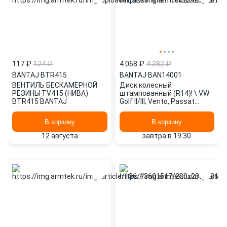
117 ₽
124 ₽
4 068 ₽
4 282 ₽
BANTAJ
·
BTR415
BANTAJ
·
BAN14001
ВЕНТИЛЬ БЕСКАМЕРНОЙ
Диск колесный
РЕЗИНЫ TV415 (НИВА)
штампованный (R14)! \ VW
BTR415 BANTAJ
Golf II/III, Vento, Passat
B3/B4, Seat Ibiza, Toledo 83-
99 BAN14001 BANTAJ
В корзину
В корзину
12 августа
завтра в 19:30