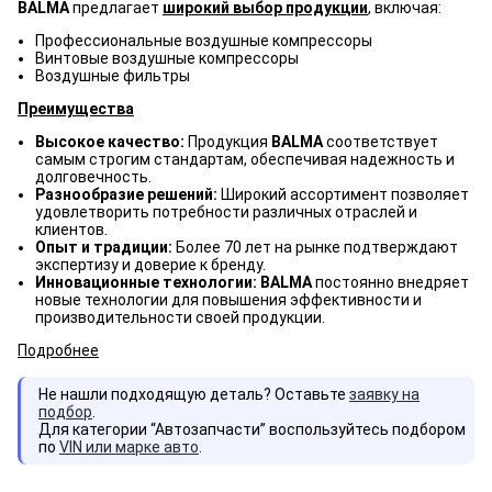
BALMA
предлагает
широкий выбор продукции
, включая:
Профессиональные воздушные компрессоры
Винтовые воздушные компрессоры
Воздушные фильтры
Преимущества
Высокое качество:
Продукция
BALMA
соответствует
самым строгим стандартам, обеспечивая надежность и
долговечность.
Разнообразие решений:
Широкий ассортимент позволяет
удовлетворить потребности различных отраслей и
клиентов.
Опыт и традиции:
Более 70 лет на рынке подтверждают
экспертизу и доверие к бренду.
Инновационные технологии: BALMA
постоянно внедряет
новые технологии для повышения эффективности и
производительности своей продукции.
Подробнее
Не нашли подходящую деталь? Оставьте
заявку на
подбор
.
Для категории “Автозапчасти” воспользуйтесь подбором
по
VIN или марке авто
.