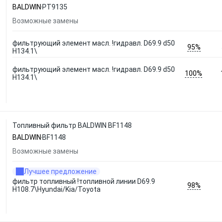
BALDWIN
PT9135
Возможные замены
фильтрующий элемент масл. !гидравл. D69.9 d50
95%
H134.1\
фильтрующий элемент масл. !гидравл. D69.9 d50
100%
H134.1\
Топливный фильтр BALDWIN BF1148
BALDWIN
BF1148
Возможные замены
Лучшее предложение
фильтр топливный !топливной линии D69.9
98%
H108.7\Hyundai/Kia/Toyota