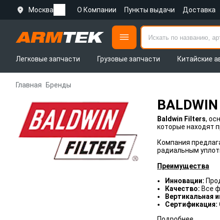
Москва
О Компании
Пункты выдачи
Доставка
Легковые запчасти
Грузовые запчасти
Китайские а
Главная
Бренды
BALDWIN
Baldwin Filters
, о
которые находят п
Компания предлаг
радиальным уплот
Преимущества
Инновации:
Прод
Качество:
Все 
Вертикальная и
Сертификация:
Подробнее