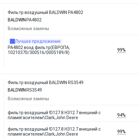
Фильтр воздушный BALDWIN PA4802
BALDWIN
PA4802
Возможные замены
Лучшее предложение
PA4802 возд фильтр(ЕВРОПА,
99%
10210370/300516/0005189/8)
Фильтр воздушный BALDWIN RS3549
BALDWIN
RS3549
Возможные замены
фильтр воздушный !D127.8 H312.7 внешний с
94%
пламягасителем\Clark,John Deere
фильтр воздушный !D127.8 H312.7 внешний с
99%
пламягасителем\Clark,John Deere