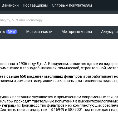
Вакансии
Поставщикам
Оптовым покупателям
вто
NEW
Мотозапчасти
Моторные масла
Аккумул
снованная в 1936 году Дж. А. Болдуином, является одним из лиде
рименение в горнодобывающей, химической, строительной, метал
ает
свыше 650 моделей масляных фильтров
и разрабатывает но
нением и самовентилирующиеся клапаны для топливных водоотд
укция постоянно улучшается с применением современных технол
фильтры проходят тщательные испытания в высокотехнологичных
нтеграция:
Производство фильтров и их комплектующих обеспечи
Соответствие стандартам TS 16949 и ISO 9001 подтверждает над