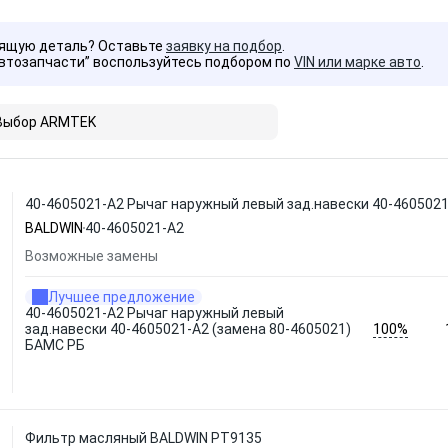
дящую деталь? Оставьте
заявку на подбор
.
Автозапчасти” воспользуйтесь подбором по
VIN или марке авто
.
Выбор ARMTEK
40-4605021-А2 Рычаг наружный левый зад.навески 40-4605021
BALDWIN
40-4605021-А2
Возможные замены
Лучшее предложение
40-4605021-А2 Рычаг наружный левый
100%
зад.навески 40-4605021-А2 (замена 80-4605021)
БАМС РБ
Фильтр масляный BALDWIN PT9135