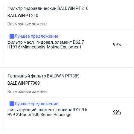
Фильтр гидравлический BALDWIN PT210
BALDWIN
PT210
Возможные замены
Лучшее предложение
фильтр масл. !гидравл. элемент D62.7
99%
H197.6\Minneapolis-Moline Equipment
Топливный фильтр BALDWIN PF7889
BALDWIN
PF7889
Возможные замены
Лучшее предложение
фильтрующий элемент топлива !D109.5
99%
H99.2\Racor 900 Series Housings