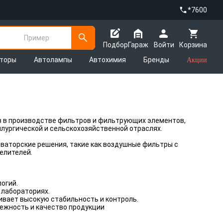
*7600
Пример
Подбор
Гараж
Войти
Корзина
яторы
Автолампы
Автохимия
Бренды
Акции
ров в производстве фильтров и фильтрующих элементов,
лургической и сельскохозяйственной отраслях.
ваторские решения, такие как воздушные фильтры с
елителей.
огий.
 лабораториях.
вает высокую стабильность и контроль.
ежность и качество продукции