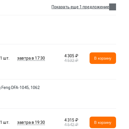
Показать еще 1 предложение
4 305 ₽
завтра в 17:30
1
шт.
В корзину
4 532 ₽
 Feng DFA-1045, 1062
4 315 ₽
завтра в 19:30
1
шт.
В корзину
4 542 ₽