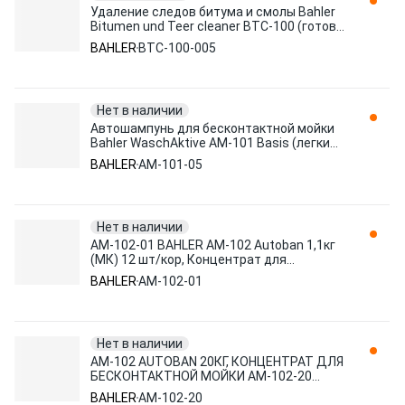
Удаление следов битума и смолы Bahler
Bitumen und Teer cleaner BTC-100 (готов
к применению) 0.5л BTC-100-005
BAHLER
BTC-100-005
Нет в наличии
Автошампунь для бесконтактной мойки
Bahler WaschAktive AM-101 Basis (легкие
загрязнения) 5л AM-101-05
BAHLER
AM-101-05
Нет в наличии
AM-102-01 BAHLER AM-102 Autoban 1,1кг
(МК) 12 шт/кор, Концентрат для
бесконтной мойки(1)
BAHLER
AM-102-01
Нет в наличии
AM-102 AUTOBAN 20КГ, КОНЦЕНТРАТ ДЛЯ
БЕСКОНТАКТНОЙ МОЙКИ AM-102-20
BAHLER
BAHLER
AM-102-20