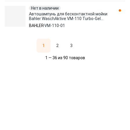
Нет в наличии
Автошампунь для бесконтактной мойки
Bahler WaschAktive VM-110 Turbo-Gel
(полирующий эффект) 1л VM-110-01
BAHLER
VM-110-01
1
2
3
1 — 36 из 90 товаров