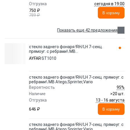
сегодня в 19:00
Отгрузка
750 ₽
В корзину
789 ₽
Показать еще 42 предложения
стекло заднего фонаря !RH/LH 7-секц.
прямоуг. с ребрами\ MB
Atego,Sprinter,Vario ST1010 AYFAR
AYFAR
ST1010
стекло заднего фонаря !RH/LH 7-секц. прямоуг. с
ребрами\ MB Atego,Sprinter,Vario
95%
Вероятность
Наличие
>20 шт.
13 - 16 августа
Отгрузка
646 ₽
В корзину
стекло заднего фонаря !RH/LH 7-секц. прямоуг. с
ребрами\ MB Atego,Sprinter,Vario