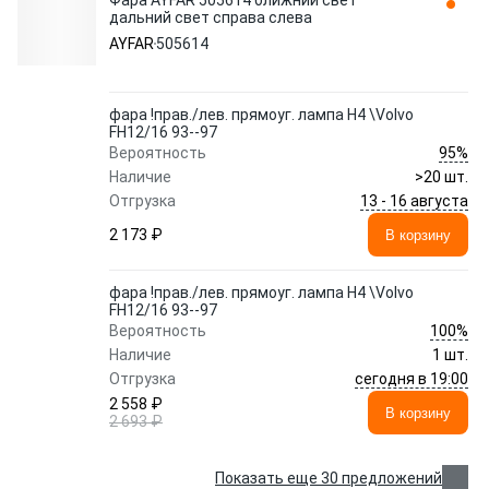
Фара AYFAR 505614 ближний свет
дальний свет справа слева
AYFAR
505614
фара !прав./лев. прямоуг. лампа H4 \Volvo
FH12/16 93--97
95%
Вероятность
Наличие
>20 шт.
13 - 16 августа
Отгрузка
2 173 ₽
В корзину
фара !прав./лев. прямоуг. лампа H4 \Volvo
FH12/16 93--97
100%
Вероятность
Наличие
1 шт.
сегодня в 19:00
Отгрузка
2 558 ₽
В корзину
2 693 ₽
Показать еще 30 предложений