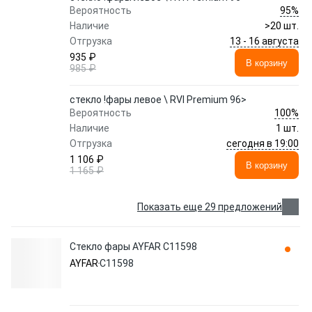
95%
Вероятность
Наличие
>20 шт.
13 - 16 августа
Отгрузка
935 ₽
В корзину
985 ₽
стекло !фары левое \ RVI Premium 96>
100%
Вероятность
Наличие
1 шт.
сегодня в 19:00
Отгрузка
1 106 ₽
В корзину
1 165 ₽
Показать еще 29 предложений
Стекло фары AYFAR C11598
AYFAR
C11598