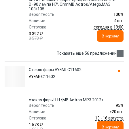
D=90 лампа H7\ OmnMB Actros/Atego,МАЗ
103/105
100%
Вероятность
Наличие
4 шт.
сегодня в 19:00
Отгрузка
3 392 ₽
В корзину
3 570 ₽
Показать еще 56 предложений
Стекло фары AYFAR C11602
AYFAR
C11602
стекло фары! LH \MB Actros MP3 2012>
95%
Вероятность
Наличие
>20 шт.
13 - 16 августа
Отгрузка
1 578 ₽
В корзину