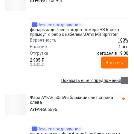
AYFAR
ST1009-5
Лучшее предложение
фонарь задн. !лев с подсв. номера НЗ 6-секц.
прямоуг. с ребр с кабелем \Omn MB Sprinter
100%
Вероятность
Наличие
1 шт.
сегодня в 19:00
Отгрузка
2 985 ₽
В корзину
3 142 ₽
Показать еще 2 предложения
Фара AYFAR 505596 ближний свет справа
слева
AYFAR
505596
Лучшее предложение
оптич. элемент фары! прав/лев ближн.света