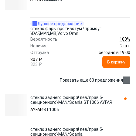
Лучшее предложение
стекло фары противотум.! прямоуг.
\DAF,MAN,MB,Volvo Omn
100%
Вероятность
Наличие
2 шт.
сегодня в 19:00
Отгрузка
307 ₽
В корзину
323 ₽
Показать еще 63 предложения
стекло заднего фонаря! лев/прав 5-
секционного\MAN/Scania ST1006 AYFAR
AYFAR
ST1006
стекло заднего фонаря! лев/прав 5-
секционного\MAN/Scania