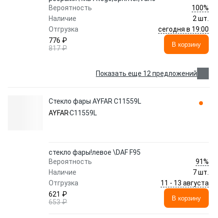
100%
Вероятность
Наличие
2 шт.
сегодня в 19:00
Отгрузка
776 ₽
В корзину
817 ₽
Показать еще 12 предложений
Стекло фары AYFAR C11559L
AYFAR
C11559L
стекло фары!левое \DAF F95
91%
Вероятность
Наличие
7 шт.
11 - 13 августа
Отгрузка
621 ₽
В корзину
653 ₽