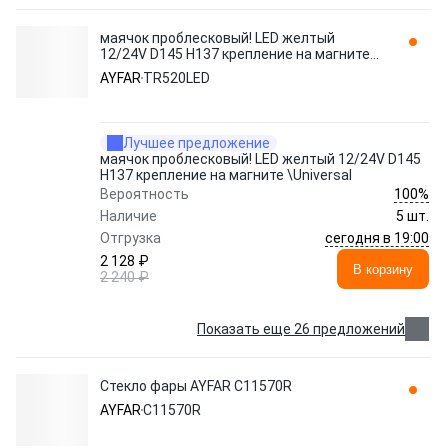
маячок проблесковый! LED желтый
12/24V D145 H137 крепление на магните
\Universal TR520LED AYFAR
AYFAR
TR520LED
Лучшее предложение
маячок проблесковый! LED желтый 12/24V D145
H137 крепление на магните \Universal
100%
Вероятность
Наличие
5 шт.
сегодня в 19:00
Отгрузка
2 128 ₽
В корзину
2 240 ₽
Показать еще 26 предложений
Стекло фары AYFAR C11570R
AYFAR
C11570R