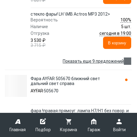
1 661 ₽
стекло фары! LH \MB Actros MP3 2012>
100%
Вероятность
Наличие
5 шт.
сегодня в 19:00
Отгрузка
3 530 ₽
В корзину
3 715 ₽
Показать еще 9 предложений
Фара AYFAR 505670 ближний свет
дальний свет справа
AYFAR
505670
фара !правая прямоуг. лампа H7/H1 без повор. и
коррект. \MB Axor 2
95%
Вероятность
Наличие
9 шт.
Главная
Подбор
Корзина
Гараж
Войти
13 - 16 августа
Отгрузка