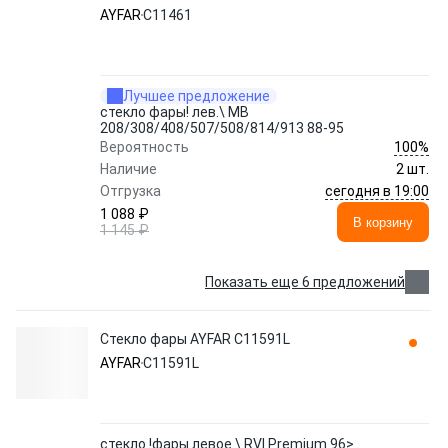
AYFAR
C11461
Лучшее предложение
стекло фары! лев.\ МВ
208/308/408/507/508/814/913 88-95
100%
Вероятность
Наличие
2 шт.
сегодня в 19:00
Отгрузка
1 088 ₽
В корзину
1 145 ₽
Показать еще 6 предложений
Стекло фары AYFAR C11591L
AYFAR
C11591L
стекло !фары левое \ RVI Premium 96>