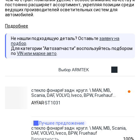
постоянно расширяет ассортимент, укрепляя позиции среди
ведущих производителей осветительных систем для
автомобилей.
Подробнее
Не нашли подходящую деталь? Оставьте
заявку на
подбор
.
Для категории “Автозапчасти” воспользуйтесь подбором
по
VIN или марке авто
.
Выбор ARMTEK
стекло фонаря! задн. кругл. \ MAN, MB,
Scania, DAF, VOLVO, Iveco, BPW, Fruehauf
ST1031 AYFAR
AYFAR
ST1031
Лучшее предложение
стекло фонаря! задн. кругл. \ MAN, MB, Scania,
DAF, VOLVO, Iveco, BPW, Fruehauf
100%
Вероятность