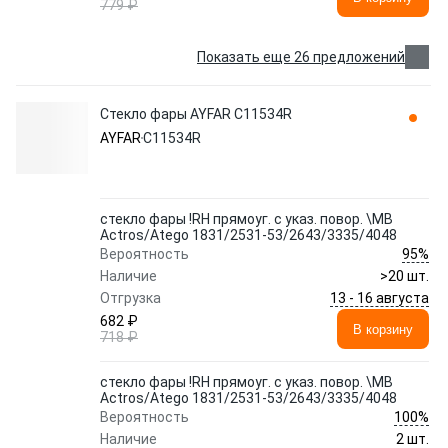
779 ₽
Показать еще 26 предложений
Стекло фары AYFAR C11534R
AYFAR
C11534R
стекло фары !RH прямоуг. с указ. повор. \MB
Actros/Atego 1831/2531-53/2643/3335/4048
95%
Вероятность
Наличие
>20 шт.
13 - 16 августа
Отгрузка
682 ₽
В корзину
718 ₽
стекло фары !RH прямоуг. с указ. повор. \MB
Actros/Atego 1831/2531-53/2643/3335/4048
100%
Вероятность
Наличие
2 шт.