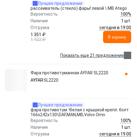
Лучшее предложение
рассеиватель (стекло) фары! левой \ MB Atego
100%
Вероятность
Наличие
1 шт.
сегодня в 19:00
Отгрузка
1 351 ₽
В корзину
1 422 ₽
Показать еще 21 предложение
Фара противотуманная AYFAR SL2220
AYFAR
SL2220
Лучшее предложение
фара противотум. !белая с крышкой крепл. болт
166x242x130\DAF,MAN,MB,Volvo Omn
100%
Вероятность
Наличие
1 шт.
сегодня в 19:00
Отгрузка