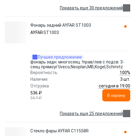
Показать еще 30 предложений
Фонарь задний AYFAR ST1003
AYFAR
ST1003
Лучшее предложение
фонарь задн. многосекц. !прав/лев с подсв. 3-
секц.прямоуг\Iveco,Neoplan,MB,Kogel,Schmitz
100%
Вероятность
Наличие
3 шт.
сегодня в 19:00
Отгрузка
536 ₽
В корзину
564 ₽
Показать еще 25 предложений
Стекло фары AYFAR C11558R