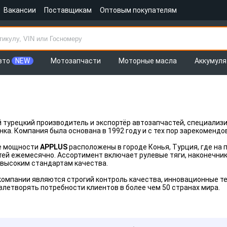
Вакансии
Поставщикам
Оптовым покупателям
вто
NEW
Мотозапчасти
Моторные масла
Аккумул
 турецкий производитель и экспортёр автозапчастей, специализ
нка. Компания была основана в 1992 году и с тех пор зарекоменд
е мощности
APPLUS
расположены в городе Конья, Турция, где на
ей ежемесячно. Ассортимент включает рулевые тяги, наконечники
высоким стандартам качества.
омпании являются строгий контроль качества, инновационные те
влетворять потребности клиентов в более чем 50 странах мира.