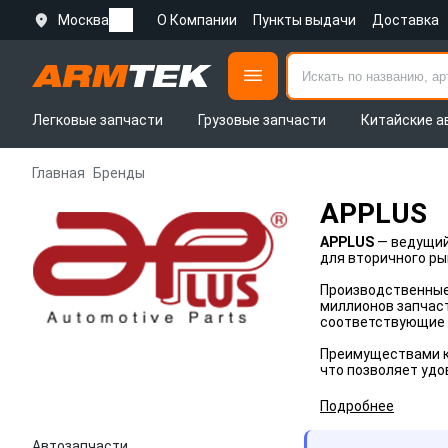
Москва
О Компании
Пункты выдачи
Доставка
Легковые запчасти
Грузовые запчасти
Китайские а
Главная
Бренды
APPLUS
APPLUS
— ведущий
для вторичного ры
Производственны
миллионов запчаст
соответствующие 
Преимуществами к
что позволяет удо
Подробнее
Автозапчасти