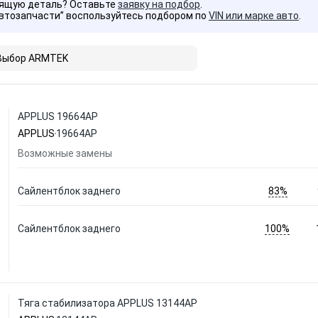
дящую деталь? Оставьте
заявку на подбор
.
Автозапчасти” воспользуйтесь подбором по
VIN или марке авто
.
Выбор ARMTEK
APPLUS 19664AP
APPLUS
19664AP
Возможные замены
83%
Сайлентблок заднего
100%
Сайлентблок заднего
Тяга стабилизатора APPLUS 13144AP