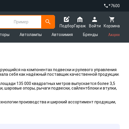
*7600
Пример
Подбор
Гараж
Войти
Корзина
яторы
Автолампы
Автохимия
Бренды
Акции
ирующийся на компонентах подвески и рулевого управления
овала себя как надёжный поставщик качественной продукции.
 площади 135 000 квадратных метров выпускается более 3,5
, шаровые опоры, рычаги подвески, сайлентблоки и втулки,
хнологии производства и широкий ассортимент продукции,