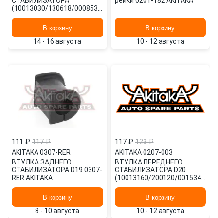
СТАБИЛИЗАТОРА
рейки 0201-182 AKITAKA
(10013030/130618/0008538/1,
КИТАЙ) 2407-LOGF AKITAKA
В корзину
В корзину
14 - 16 августа
10 - 12 августа
111 ₽
117 ₽
117 ₽
123 ₽
AKITAKA
·
0307-RER
AKITAKA
·
0207-003
ВТУЛКА ЗАДНЕГО
ВТУЛКА ПЕРЕДНЕГО
СТАБИЛИЗАТОРА D19 0307-
СТАБИЛИЗАТОРА D20
RER AKITAKA
(10013160/200120/0015347/2,
Китай) 0207-003 AKITAKA
В корзину
В корзину
8 - 10 августа
10 - 12 августа