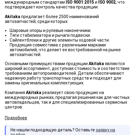
международным стандартам
ISO 9001:2015
и
ISO 9002
, что
подтверждает контроль качества продукции.
Akitaka
предлагает более 2500 наименований
автозапчастей, среди которых:
Шаровые опоры и рулевые наконечники.
Тяги стабилизатора и рычаги подвески.
Сайлентблоки и другие элементы ходовой части.
Продукция совместима с различными марками
автомобилей, что делает ее востребованной на рынке
автозапчастей.
Основными преимуществами продукции
Akitaka
являются
широкий ассортимент, доступная стоимость и соответствие
требованиям автопроизводителей. Детали обеспечивают
надежную работу транспортных средств и подходят для
замены оригинальных комплектующих.
Компания
Akitaka
реализует свою продукцию на
международных рынках, предлагая решения как для частных
автовладельцев, так и для специализированных сервисных
центров.
Подробнее
Не нашли подходящую деталь? Оставьте
заявку на
подбор
.