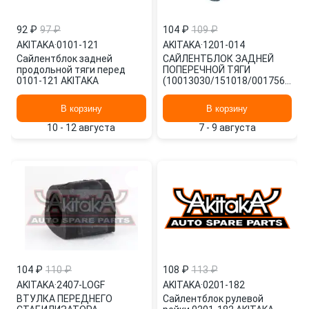
92 ₽
97 ₽
104 ₽
109 ₽
AKITAKA
·
0101-121
AKITAKA
·
1201-014
Сайлентблок задней
САЙЛЕНТБЛОК ЗАДНЕЙ
продольной тяги перед
ПОПЕРЕЧНОЙ ТЯГИ
0101-121 AKITAKA
(10013030/151018/0017561/1,
Китай) 1201-014 AKITAKA
В корзину
В корзину
10 - 12 августа
7 - 9 августа
104 ₽
110 ₽
108 ₽
113 ₽
AKITAKA
·
2407-LOGF
AKITAKA
·
0201-182
ВТУЛКА ПЕРЕДНЕГО
Сайлентблок рулевой