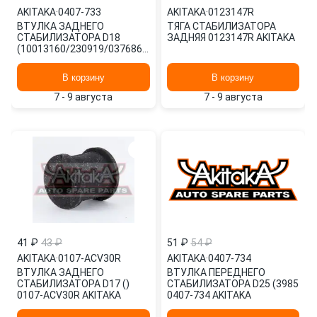
AKITAKA
·
0407-733
AKITAKA
·
0123147R
ВТУЛКА ЗАДНЕГО
ТЯГА СТАБИЛИЗАТОРА
СТАБИЛИЗАТОРА D18
ЗАДНЯЯ 0123147R AKITAKA
(10013160/230919/0376864/2,
Китай) 0407-733 AKITAKA
В корзину
В корзину
7 - 9 августа
7 - 9 августа
41 ₽
43 ₽
51 ₽
54 ₽
AKITAKA
·
0107-ACV30R
AKITAKA
·
0407-734
ВТУЛКА ЗАДНЕГО
ВТУЛКА ПЕРЕДНЕГО
СТАБИЛИЗАТОРА D17 ()
СТАБИЛИЗАТОРА D25 (3985
0107-ACV30R AKITAKA
0407-734 AKITAKA