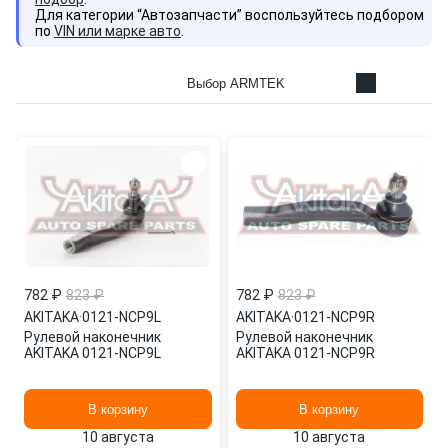
Для категории “Автозапчасти” воспользуйтесь подбором
по
VIN или марке авто
.
Выбор ARMTEK
782 ₽
823 ₽
782 ₽
823 ₽
AKITAKA
·
0121-NCP9L
AKITAKA
·
0121-NCP9R
Рулевой наконечник
Рулевой наконечник
AKITAKA 0121-NCP9L
AKITAKA 0121-NCP9R
В корзину
В корзину
10 августа
10 августа