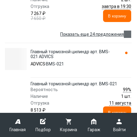
завтра в 19:30
Отгрузка
7 267 ₽
В корзину
7 650 ₽
Показать еще 24 предложения
Главный тормозной цилиндр арт. BMS-
021 ADVICS
ADVICS
BMS-021
Главный тормозной цилиндр арт. BMS-021
99%
Вероятность
Наличие
1 шт.
11 августа
Отгрузка
8 513 ₽
В корзину
8 961 ₽
Главный тормозной цилиндр арт. BMS-021
Главная
Подбор
Корзина
Гараж
Войти
87%
Вероятность