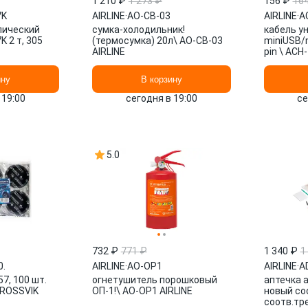
1 210 ₽
1 273 ₽
156 ₽
16
7K
AIRLINE
·
AO-CB-03
AIRLINE
·
A
лический
сумка-холодильник!
кабель ун
 2 т, 305
(термосумка) 20л\ AO-CB-03
miniUSB/
AIRLINE
pin \ ACH
ину
В корзину
 19:00
сегодня в 19:00
се
5.0
732 ₽
771 ₽
1 340 ₽
1
0.
AIRLINE
·
AO-OP1
AIRLINE
·
A
7, 100 шт.
огнетушитель порошковый
аптечка 
. ROSSVIK
ОП-1!\ AO-OP1 AIRLINE
новый со
соотв.тре