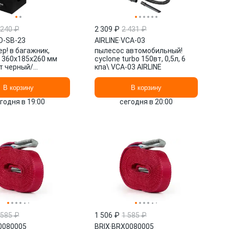
 240 ₽
2 309 ₽
2 431 ₽
O-SB-23
AIRLINE
·
VCA-03
р! в багажник,
пылесос автомобильный!
 360x185x260 мм
cyclone turbo 150вт, 0,5л, 6
т черный/
кпа\ VCA-03 AIRLINE
й\ AO-SB-23 AIRLINE
В корзину
В корзину
годня в 19:00
сегодня в 20:00
 585 ₽
1 506 ₽
1 585 ₽
0080005
BRIX
·
BRX0080005