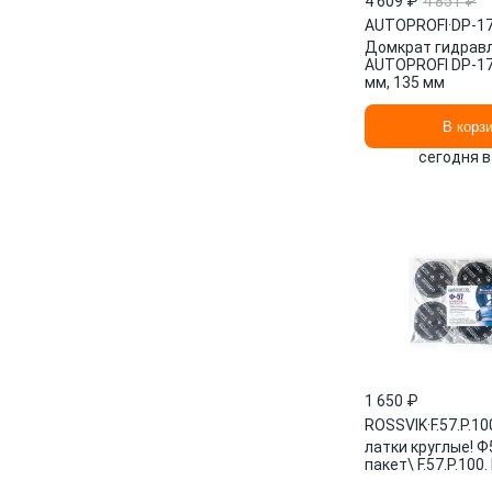
4 609 ₽
4 851 ₽
AUTOPROFI
·
DP-1
Домкрат гидрав
AUTOPROFI DP-17K
мм, 135 мм
В корз
сегодня в
1 650 ₽
ROSSVIK
·
F.57.P.10
латки круглые! Ф5
пакет\ F.57.P.100