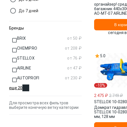
органайзер! сред
багажник 440x30
До 7 дней
AO-MT-07 AIRLINE
В корз
Бренды
сегодня в
BRIX
от 50 ₽
CHEMIPRO
от 208 ₽
5.0
STELLOX
от 76 ₽
AIRLINE
от 47 ₽
AUTOPROFI
от 230 ₽
-10%
еще 20
2 475 ₽
2 749 ₽
STELLOX
·
10-028
Для просмотра всех фильтров
выберите конечную ветку категории
Домкрат гидрав
STELLOX 10-02802
мм, 128 мм