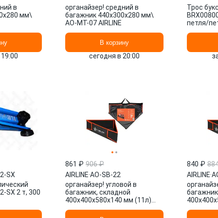
ний в
органайзер! средний в
Трос бук
0x280 мм\
багажник 440x300x280 мм\
BRX00800
AO-MT-07 AIRLINE
петля/петл
ину
В корзину
 19:00
сегодня в 20:00
з
861 ₽
906 ₽
840 ₽
88
02-SX
AIRLINE
·
AO-SB-22
AIRLINE
·
A
лический
органайзер! угловой в
органайзе
-SX 2 т, 300
багажник, складной
багажник
400x400x580x140 мм (11л)
400x400x
цвет черный/оранжевый\
цвет чер
AO-SB-22 AIRLINE
AO-SB-22 