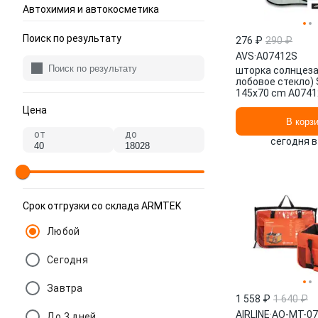
Автохимия и автокосметика
Поиск по результату
276 ₽
290 ₽
AVS
·
A07412S
шторка солнцеза
лобовое стекло)
145x70 cm A0741
Цена
В корз
от
до
сегодня в
Срок отгрузки со склада ARMTEK
Любой
Сегодня
Завтра
1 558 ₽
1 640 ₽
AIRLINE
·
AO-MT-07
До 3 дней