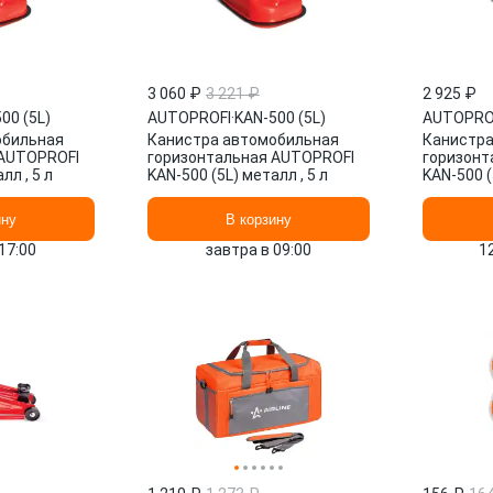
3 060 ₽
3 221 ₽
2 925 ₽
00 (5L)
AUTOPROFI
·
KAN-500 (5L)
AUTOPRO
обильная
Канистра автомобильная
Канистра
 AUTOPROFI
горизонтальная AUTOPROFI
горизонт
лл , 5 л
KAN-500 (5L) металл , 5 л
KAN-500 (
ину
В корзину
17:00
завтра в 09:00
1