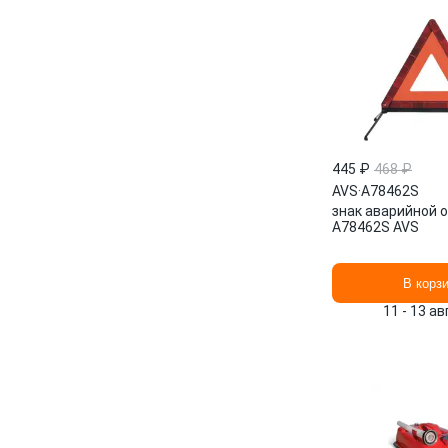
445 ₽
468 ₽
AVS
·
A78462S
знак аварийной о
A78462S AVS
В корз
11 - 13 а