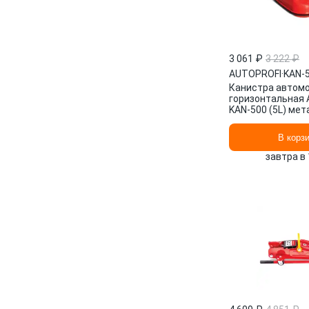
3 061 ₽
3 222 ₽
AUTOPROFI
·
KAN-5
Канистра автом
горизонтальная
KAN-500 (5L) мета
В корз
завтра в 