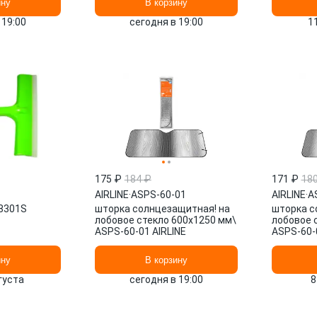
ину
В корзину
 19:00
сегодня в 19:00
1
175 ₽
184 ₽
171 ₽
18
AIRLINE
·
ASPS-60-01
AIRLINE
·
A
8301S
шторка солнцезащитная! на
шторка с
лобовое стекло 600x1250 мм\
лобовое 
ASPS-60-01 AIRLINE
ASPS-60-0
ину
В корзину
вгуста
сегодня в 19:00
8