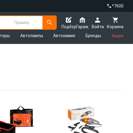
*7600
Пример
Подбор
Гараж
Войти
Корзина
яторы
Автолампы
Автохимия
Бренды
Акции