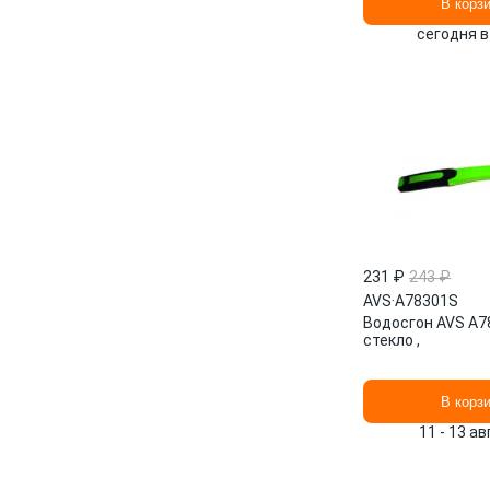
В корз
сегодня в
231 ₽
243 ₽
AVS
·
A78301S
Водосгон AVS A7
стекло ,
В корз
11 - 13 а