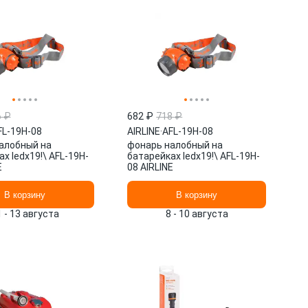
6 ₽
682 ₽
718 ₽
FL-19H-08
AIRLINE
·
AFL-19H-08
алобный на
фонарь налобный на
х ledx19!\ AFL-19H-
батарейках ledx19!\ AFL-19H-
E
08 AIRLINE
В корзину
В корзину
1 - 13 августа
8 - 10 августа