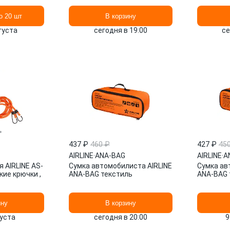
футляр\ 
о 20 шт
В корзину
вгуста
сегодня в 19:00
се
437 ₽
460 ₽
427 ₽
45
AIRLINE
·
ANA-BAG
AIRLINE
·
A
 AIRLINE AS-
Сумка автомобилиста AIRLINE
Сумка ав
кие крючки ,
ANA-BAG текстиль
ANA-BAG 
ину
В корзину
густа
сегодня в 20:00
9