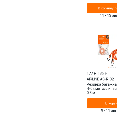
В корзину п
11 - 13 а
177 ₽
186 ₽
AIRLINE
·
AS-R-02
Резинка багажная
R-02 металличес
0.8 м
В корз
9 - 11 ав