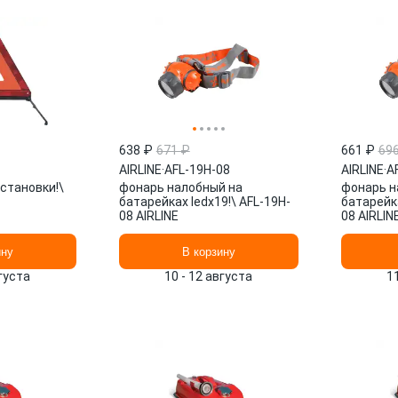
638 ₽
671 ₽
661 ₽
69
AIRLINE
·
AFL-19H-08
AIRLINE
·
A
становки!\
фонарь налобный на
фонарь н
батарейках ledx19!\ AFL-19H-
батарейка
08 AIRLINE
08 AIRLIN
ину
В корзину
вгуста
10 - 12 августа
1