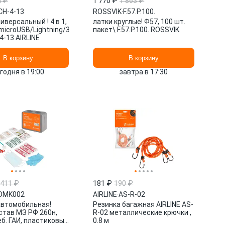
4 ₽
1 770 ₽
1 863 ₽
CH-4-13
ROSSVIK
·
F.57.P.100.
иверсальный ! 4 в 1,
латки круглые! Ф57, 100 шт.
microUSB/Lightning/30-
пакет\ F.57.P.100. ROSSVIK
-4-13 AIRLINE
В корзину
В корзину
годня в 19:00
завтра в 17:30
 411 ₽
181 ₽
190 ₽
DMK002
AIRLINE
·
AS-R-02
автомобильная!
Резинка багажная AIRLINE AS-
став МЗ РФ 260н,
R-02 металлические крючки ,
б. ГАИ, пластиковый
0.8 м