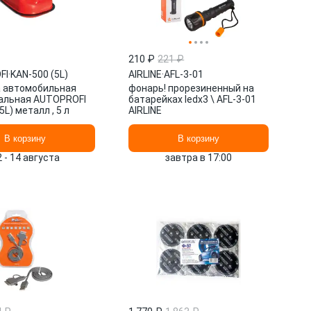
210 ₽
221 ₽
FI
·
KAN-500 (5L)
AIRLINE
·
AFL-3-01
 автомобильная
фонарь! прорезиненный на
альная AUTOPROFI
батарейках ledx3 \ AFL-3-01
5L) металл , 5 л
AIRLINE
В корзину
В корзину
2 - 14 августа
завтра в 17:00