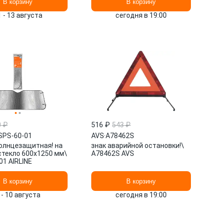
В корзину
В корзину
1 - 13 августа
сегодня в 19:00
0 ₽
516 ₽
543 ₽
SPS-60-01
AVS
·
A78462S
олнцезащитная! на
знак аварийной остановки!\
стекло 600x1250 мм\
A78462S AVS
1 AIRLINE
В корзину
В корзину
 - 10 августа
сегодня в 19:00