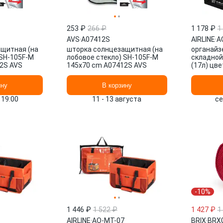
253 ₽
266 ₽
1 178 ₽
1
AVS
·
A07412S
AIRLINE
·
A
щитная (на
шторка солнцезащитная (на
органайзе
 SH-105F-M
лобовое стекло) SH-105F-M
складной
2S AVS
145x70 cm A07412S AVS
(17л) цве
оранжевы
ину
В корзину
 19:00
11 - 13 августа
се
-10%
1 446 ₽
1 522 ₽
1 427 ₽
1
AIRLINE
·
AO-MT-07
BRIX
·
BRX