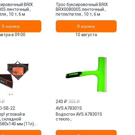
сировочный BRIX
Трос буксировочный BRIX
05 ленточный ,
BRX0080005 ленточный ,
я , 10 т, 6 м
петля/петля , 10 т, 6 м
В корзину
В корзину
автра в 09:00
10 августа
4 ₽
243 ₽
255 ₽
O-SB-22
AVS
·
A78301S
р! угловой в
Водосгон AVS A78301S
, складной
стекло ,
580x140 мм (11л)
ный/оранжевый\
AIRLINE