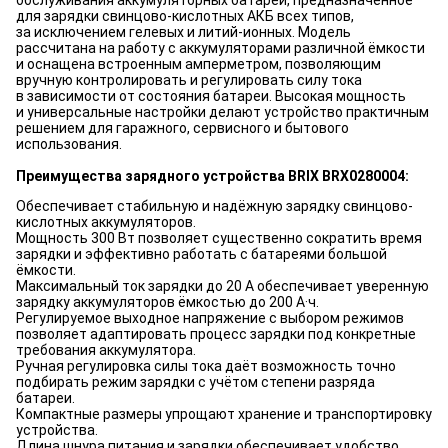
обслуживания аккумуляторных батарей, предназначенное
для зарядки свинцово-кислотных АКБ всех типов,
за исключением гелевых и литий-ионных. Модель
рассчитана на работу с аккумуляторами различной ёмкости
и оснащена встроенным амперметром, позволяющим
вручную контролировать и регулировать силу тока
в зависимости от состояния батареи. Высокая мощность
и универсальные настройки делают устройство практичным
решением для гаражного, сервисного и бытового
использования.
Преимущества зарядного устройства BRIX BRX0280004:
Обеспечивает стабильную и надёжную зарядку свинцово-
кислотных аккумуляторов.
Мощность 300 Вт позволяет существенно сократить время
зарядки и эффективно работать с батареями большой
ёмкости.
Максимальный ток зарядки до 20 А обеспечивает уверенную
зарядку аккумуляторов ёмкостью до 200 А·ч.
Регулируемое выходное напряжение с выбором режимов
позволяет адаптировать процесс зарядки под конкретные
требования аккумулятора.
Ручная регулировка силы тока даёт возможность точно
подбирать режим зарядки с учётом степени разряда
батареи.
Компактные размеры упрощают хранение и транспортировку
устройства.
Длина шнура питания и зарядки обеспечивает удобство